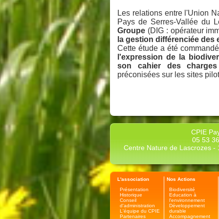
Les relations entre l'Union
Pays de Serres-Vallée du 
Groupe
(DIG : opérateur imm
la gestion différenciée des
Cette étude a été command
l'expression de la biodiver
son cahier des charges 
préconisées sur les sites pilo
CPIE Pay
05 53 36
Centre Nature de Lascrozes - 1
L'association
Nos Actions
Présentation
Biodiversité
Historique
Education à
Conseil
l'environnement
d'administration
Développement
L'équipe du CPIE
durable
Partenaires
Accompagnement