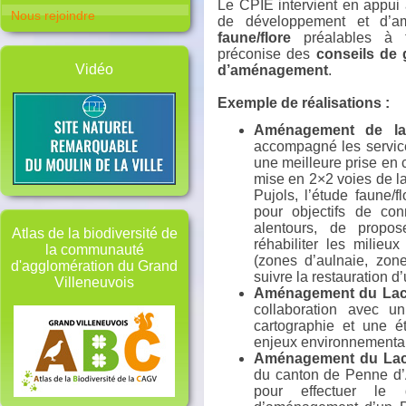
Le CPIE intervient en appui à
Nous rejoindre
de développement et d’a
faune/flore
préalables à t
préconise des
conseils de 
Vidéo
d’aménagement
.
Exemple de réalisations :
Aménagement de l
accompagné les servic
une meilleure prise en
mise en 2×2 voies de la
Pujols, l’étude faune/f
pour objectifs de con
alentours, de propo
Atlas de la biodiversité de
réhabiliter les milie
la communauté
(zones d’aulnaie, zon
d'agglomération du Grand
suivre la restauration d
Villeneuvois
Aménagement du Lac 
collaboration avec 
cartographie et une é
enjeux environnementa
Aménagement du Lac 
du canton de Penne d’A
pour effectuer le d