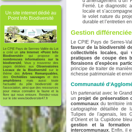
d’aménagement d’un Pô
Ferrié. Le diagnostic a
locale et s’accompagn
Un site internet dédié au
le volet nature du proj
Point Info Biodiversité
durable et l’entretien e
Gestion différenciée
Le CPIE Pays de Serres-Va
faveur de la biodiversité 
Le CPIE Pays de Serrres-Vallée du Lot
collectivités locales, qu
a créé un
site Internet «Point Info
Biodiversité»
qui propose de
pratiques de coupe des b
nombreuses informations sur la
floraisons d’espèces partic
biodiversité
. Vous y trouverez des
pages dédiées aux
Observatoires
principe de traiter de manièr
Locaux de la Biodiversité
sur le
richesse patrimoniale et env
thème des
Arbres Remarquables
,
des
Orchidées sauvages
et des
amphibiens
mais aussi toute
Communauté d'Agglomér
l'actualité du pôle biodiversité de
l'association, ainsi que des ressources
pour mieux connaitre la faune et la
Un partenariat avec le Grand 
flore qui nous entoure. Rendez-vous
un
projet de préservation
sur le site
www.biodiversite47.fr
communaux
du territoire i
cartographie détaillée de l
Tulipes de l'agenais, les G
d’Orient et la Cupidone ble
gestion et la formatio
intercommunaux
. Enfin, il