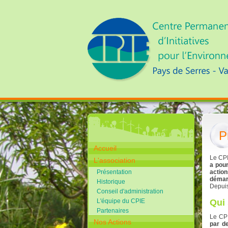
P
Accueil
Le CPI
L'association
a pour
Présentation
action
démar
Historique
Depuis 
Conseil d'administration
L'équipe du CPIE
Qui
Partenaires
Le CPI
Nos Actions
par d