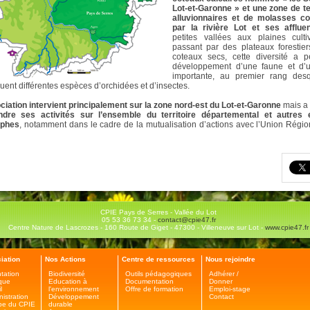
Lot-et-Garonne » et une zone de t
alluvionnaires et de molasses co
par la rivière Lot et ses afflue
petites vallées aux plaines cult
passant par des plateaux forestier
coteaux secs, cette diversité a p
développement d’une faune et d’u
importante, au premier rang des
guent différentes espèces d’orchidées et d’insectes.
ciation intervient principalement sur la zone nord-est du Lot-et-Garonne
mais a 
ndre ses activités sur l’ensemble du territoire départemental et autres
ophes
, notamment dans le cadre de la mutualisation d’actions avec l’Union Régi
CPIE Pays de Serres - Vallée du Lot
05 53 36 73 34 -
contact@cpie47.fr
Centre Nature de Lascrozes - 160 Route de Giget - 47300 - Villeneuve sur Lot -
www.cpie47.fr
iation
Nos Actions
Centre de ressources
Nous rejoindre
tation
Biodiversité
Outils pédagogiques
Adhérer /
ique
Education à
Documentation
Donner
l
l'environnement
Offre de formation
Emploi-stage
nistration
Développement
Contact
pe du CPIE
durable