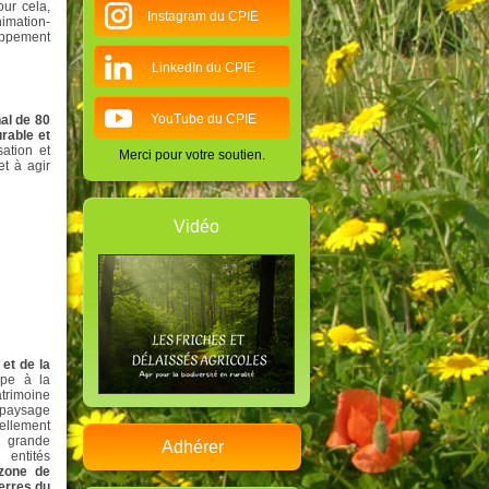
our cela,
Instagram du CPIE
nimation-
oppement
LinkedIn du CPIE
YouTube du CPIE
al de 80
rable et
sation et
Merci pour votre soutien.
t à agir
Vidéo
et de la
ipe à la
atrimoine
 paysage
ellement
a grande
Adhérer
 entités
one de
erres du