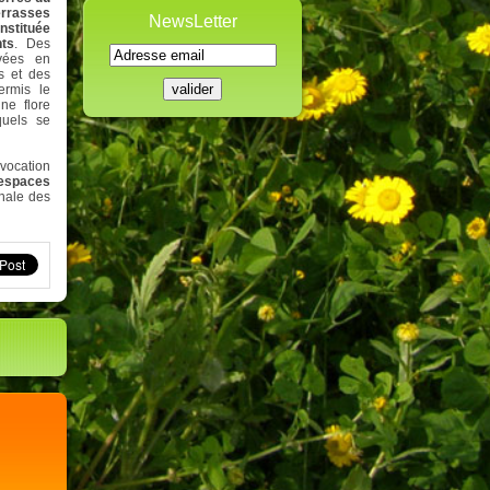
errasses
NewsLetter
nstituée
nts
. Des
ivées en
s et des
ermis le
ne flore
quels se
vocation
 espaces
onale des