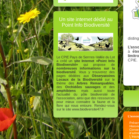
Un site internet dédié au
Point Info Biodiversité
distin
L’asso
à
éte
limitr
Le CPIE Pays de Serrres-Vallée du Lot
CPIE.
a créé un
site Internet «Point Info
Biodiversité»
qui propose de
nombreuses informations sur la
biodiversité
. Vous y trouverez des
pages dédiées aux
Observatoires
Locaux de la Biodiversité
sur le
thème des
Arbres Remarquables
,
des
Orchidées sauvages
et des
amphibiens
mais aussi toute
l'actualité du pôle biodiversité de
l'association, ainsi que des ressources
pour mieux connaitre la faune et la
flore qui nous entoure. Rendez-vous
sur le site
www.biodiversite47.fr
L'assoc
Présen
Histor
Consei
d'admi
L'équi