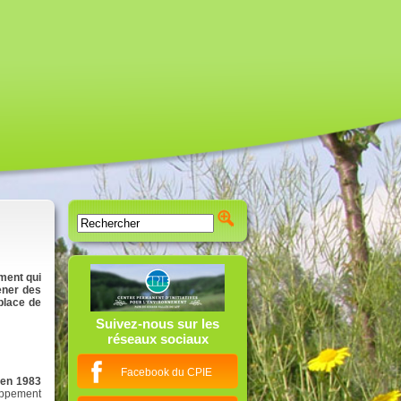
ement qui
mener des
place de
Suivez-nous sur les
réseaux sociaux
Facebook du CPIE
 en 1983
loppement