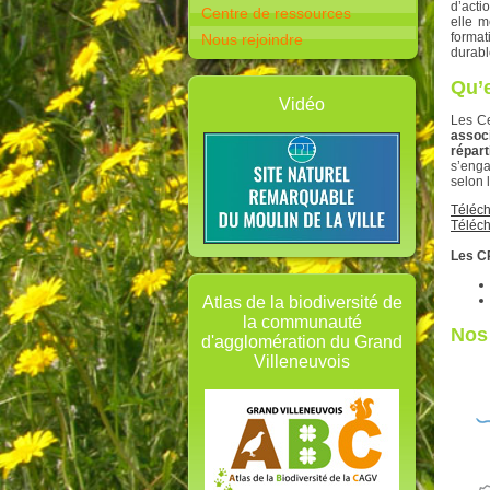
d’acti
Centre de ressources
elle m
forma
Nous rejoindre
durabl
Qu’e
Vidéo
Les Ce
associ
répar
s’eng
selon 
Téléch
Téléch
Les CP
Atlas de la biodiversité de
la communauté
Nos 
d'agglomération du Grand
Villeneuvois