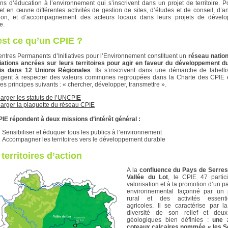
ons d’éducation à l’environnement qui s’inscrivent dans un projet de territoire. P
et en œuvre différentes activités de gestion de sites, d’études et de conseil, d’a
tion, et d’accompagnement des acteurs locaux dans leurs projets de dével
e.
st ce qu’un CPIE ?
ntres Permanents d’Initiatives pour l’Environnement constituent un
réseau nation
ations ancrées sur leurs territoires pour agir en faveur du développement du
tis dans 12 Unions Régionales
. Ils s’inscrivent dans une démarche de labelli
agent à respecter des valeurs communes regroupées dans la Charte des CPIE e
les principes suivants : « chercher, développer, transmettre ».
arger les statuts de l’UNCPIE
arger la plaquette du réseau CPIE
IE répondent à deux missions d’intérêt général :
Sensibiliser et éduquer tous les publics à l’environnement
Accompagner les territoires vers le développement durable
territoires d’action
A la
confluence du Pays de Serres 
Vallée du Lot
, le CPIE 47 partic
valorisation et à la promotion d’un p
environnemental façonné par un
rural et des activités essenti
agricoles. Il se caractérise par l
diversité de son relief et deux
géologiques bien définies :
une z
coteaux calcaires nommée « les S