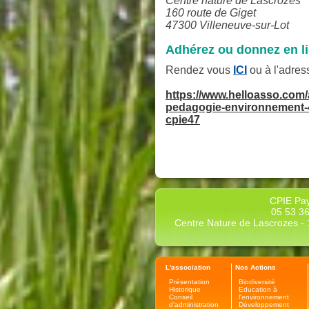
Centre nature de Lascrozes
160 route de Giget
47300 Villeneuve-sur-Lot
Adhérez ou donnez en li
Rendez vous
ICI
ou à l'adres
https://www.helloasso.com/
pedagogie-environnement-
cpie47
CPIE Pay
05 53 36
Centre Nature de Lascrozes - 1
L'association
Nos Actions
Présentation
Biodiversité
Historique
Education à
Conseil
l'environnement
d'administration
Développement