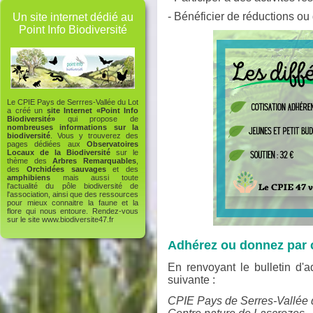
- Bénéficier de réductions ou 
Un site internet dédié au
Point Info Biodiversité
Le CPIE Pays de Serrres-Vallée du Lot
a créé un
site Internet «Point Info
Biodiversité»
qui propose de
nombreuses informations sur la
biodiversité
. Vous y trouverez des
pages dédiées aux
Observatoires
Locaux de la Biodiversité
sur le
thème des
Arbres Remarquables
,
des
Orchidées sauvages
et des
amphibiens
mais aussi toute
l'actualité du pôle biodiversité de
l'association, ainsi que des ressources
pour mieux connaitre la faune et la
flore qui nous entoure. Rendez-vous
sur le site
www.biodiversite47.fr
Adhérez ou donnez par c
En renvoyant le bulletin d'
suivante :
CPIE Pays de Serres-Vallée 