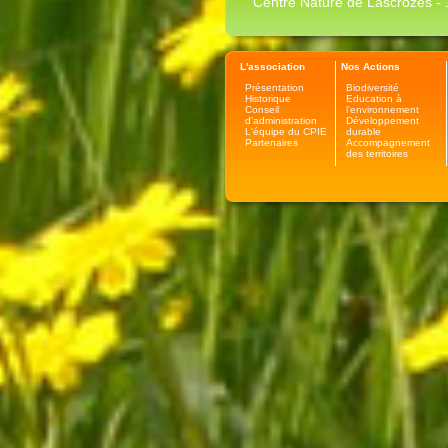
Centre Nature de Lascrozes - 1
L'association
Nos Actions
Présentation
Biodiversité
Historique
Education à
Conseil
l'environnement
d'administration
Développement
L'équipe du CPIE
durable
Partenaires
Accompagnement
des territoires