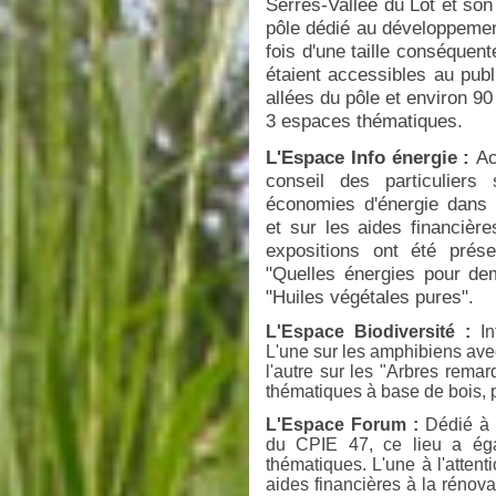
Serres-Vallée du Lot et son
pôle dédié au développemen
fois d'une taille conséquen
étaient accessibles au publ
allées du pôle et environ 90
3 espaces thématiques.
L'Espace Info énergie :
Ac
conseil des particuliers 
économies d'énergie dans l
et sur les aides financièr
expositions ont été prése
"Quelles énergies pour de
"Huiles végétales pures".
L'Espace Biodiversité :
Inf
L'une sur les amphibiens avec
l'autre sur les "Arbres rem
thématiques à base de bois, p
L'Espace Forum :
Dédié à 
du CPIE 47, ce lieu a éga
thématiques. L'une à l'attent
aides financières à la rénova