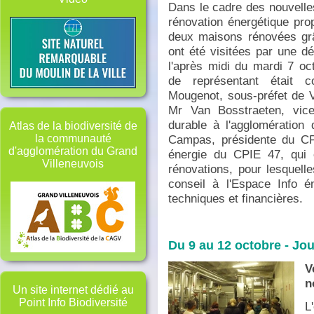
Dans le cadre des nouvelle
rénovation énergétique prop
deux maisons rénovées gr
ont été visitées par une dél
l'après midi du mardi 7 oc
de représentant était
Mougenot, sous-préfet de V
Mr Van Bosstraeten, vic
durable à l'agglomération
Atlas de la biodiversité de
Campas, présidente du CPI
la communauté
d'agglomération du Grand
énergie du CPIE 47, qui 
Villeneuvois
rénovations, pour lesquelle
conseil à l'Espace Info é
techniques et financières.
Du 9 au 12 octobre - Jou
V
n
Un site internet dédié au
Point Info Biodiversité
L