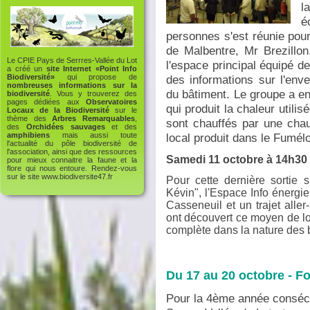
l
é
personnes s'est réunie pou
de Malbentre, Mr Brezillon
Le CPIE Pays de Serrres-Vallée du Lot
l'espace principal équipé d
a créé un
site Internet «Point Info
des informations sur l'en
Biodiversité»
qui propose de
nombreuses informations sur la
du bâtiment. Le groupe a en
biodiversité
. Vous y trouverez des
pages dédiées aux
Observatoires
qui produit la chaleur utilis
Locaux de la Biodiversité
sur le
thème des
Arbres Remarquables
,
sont chauffés par une chau
des
Orchidées sauvages
et des
local produit dans le Fumélo
amphibiens
mais aussi toute
l'actualité du pôle biodiversité de
l'association, ainsi que des ressources
Samedi 11 octobre à 14h30 -
pour mieux connaitre la faune et la
flore qui nous entoure. Rendez-vous
sur le site
www.biodiversite47.fr
Pour cette dernière sortie 
Kévin", l'Espace Info énergi
Casseneuil et un trajet alle
ont découvert ce moyen de l
complète dans la nature des 
Du 17 au 20 octobre - Fo
Pour la 4ème année consécut