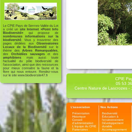
Le CPIE Pays de Serrres-Vallée du Lot
a créé un
site Internet «Point Info
Biodiversité»
qui propose de
nombreuses informations sur la
biodiversité
. Vous y trouverez des
pages dédiées aux
Observatoires
Locaux de la Biodiversité
sur le
thème des
Arbres Remarquables
,
des
Orchidées sauvages
et des
amphibiens
mais aussi toute
l'actualité du pôle biodiversité de
l'association, ainsi que des ressources
pour mieux connaitre la faune et la
flore qui nous entoure. Rendez-vous
sur le site
www.biodiversite47.fr
CPIE Pay
05 53 36
Centre Nature de Lascrozes - 1
L'association
Nos Actions
Présentation
Biodiversité
Historique
Education à
Conseil
l'environnement
d'administration
Développement
L'équipe du CPIE
durable
Partenaires
Accompagnement