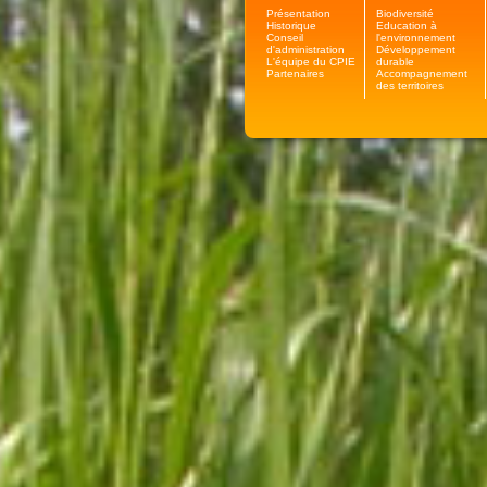
Présentation
Biodiversité
Historique
Education à
Conseil
l'environnement
d'administration
Développement
L'équipe du CPIE
durable
Partenaires
Accompagnement
des territoires