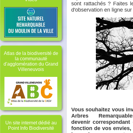
sont rattachés ?
Faites l
d'observation en ligne sur
Atlas de la biodiversité de
la communauté
d'agglomération du Grand
Villeneuvois
Vous souhaitez vous inv
Arbres Remarquab
devenir correspondant
Un site internet dédié au
fonction de vos envies,
Point Info Biodiversité