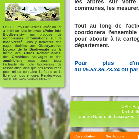
les arbres sur vot
communes, les mesurer, 
Tout au long de l'act
Le CPIE Pays de Serrres-Vallée du Lot
a créé un
site Internet «Point Info
coordonera l'ensemble
Biodiversité»
qui propose de
pour aboutir à la cart
nombreuses informations sur la
biodiversité
. Vous y trouverez des
département.
pages dédiées aux
Observatoires
Locaux de la Biodiversité
sur le
thème des
Arbres Remarquables
,
des
Orchidées sauvages
et des
amphibiens
mais aussi toute
Pour plus d'inf
l'actualité du pôle biodiversité de
l'association, ainsi que des ressources
au
05.53.36.73.34
ou par
pour mieux connaitre la faune et la
flore qui nous entoure. Rendez-vous
sur le site
www.biodiversite47.fr
CPIE Pay
05 53 36
Centre Nature de Lascrozes - 1
L'association
Nos Actions