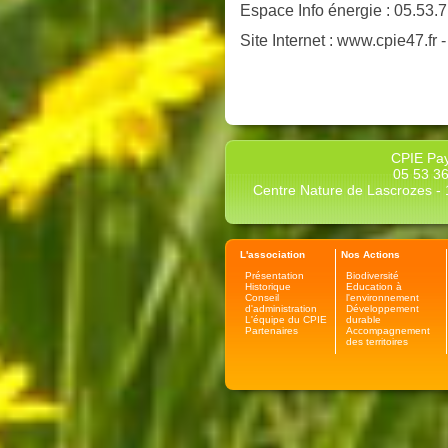
Espace Info énergie : 05.53.
Site Internet : www.cpie47.fr 
CPIE Pay
05 53 36
Centre Nature de Lascrozes - 1
L'association
Nos Actions
Présentation
Biodiversité
Historique
Education à
Conseil
l'environnement
d'administration
Développement
L'équipe du CPIE
durable
Partenaires
Accompagnement
des territoires