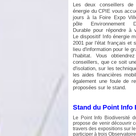
Les deux con
seille
rs de 
énergie du CPIE
vous accue
jours à la Foire Expo Vil
pôle Environnement Dé
Durable pour répondre à v
Le dispositif Info énergie 
2001 par l'état français et 
lieu d'information pour le g
l'habitat.
Vous obtiendrez
conseillers, q
ue ce soit une
d'isolation, sur les techni
les aides financières mobi
également une foule de re
proposées sur le stand.
Stand du Point Info 
Le Point Info Biodivers
ité 
propose de venir découvrir c
travers des expositions sur 
participer à trois Observatoir