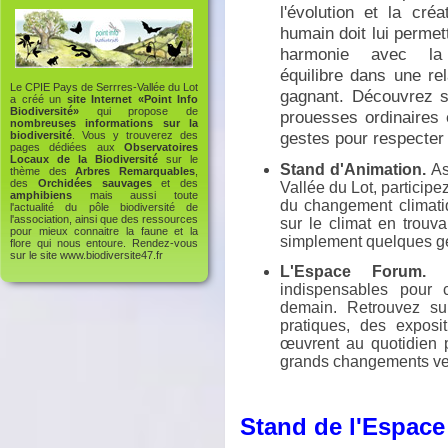
l'évolution et la créat
humain doit lui permet
harmonie ave
c la
équilibre dans une re
Le CPIE Pays de Serrres-Vallée du Lot
gagnant. Découvrez su
a créé un
site Internet «Point Info
Biodiversité»
qui propose de
prouesses ordinaires 
nombreuses informations sur la
gestes pour respecter
biodiversité
. Vous y trouverez des
pages dédiées aux
Observatoires
Locaux de la Biodiversité
sur le
Stand d'Animation.
As
thème des
Arbres Remarquables
,
des
Orchidées sauvages
et des
Vallée du Lot, participe
amphibiens
mais aussi toute
du changement climatiq
l'actualité du pôle biodiversité de
l'association, ainsi que des ressources
sur le climat en trouv
pour mieux connaitre la faune et la
simplement quelques ge
flore qui nous entoure. Rendez-vous
sur le site
www.biodiversite47.fr
L'Espace Forum.
La
indispensables pour 
demain. Retrouvez su
pratiques, des exposi
œuvrent au quotidien p
grands changements ve
Stand de l'Espace