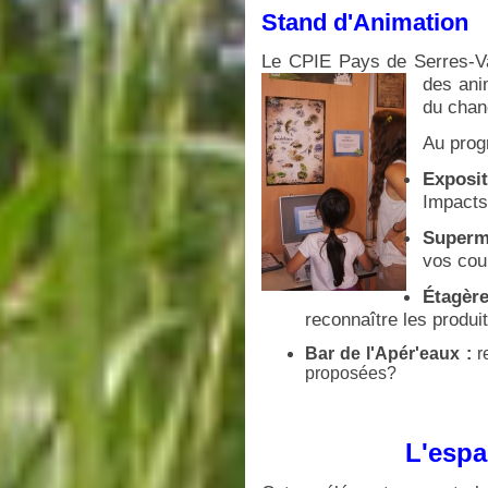
Stand d'Animation
Le CPIE Pays de Serres-Val
des ani
du chan
Au prog
Exposi
Impacts
Superm
vos cou
Étagèr
reconnaître les produi
Bar de l'Apér'eaux :
re
proposées?
L'esp