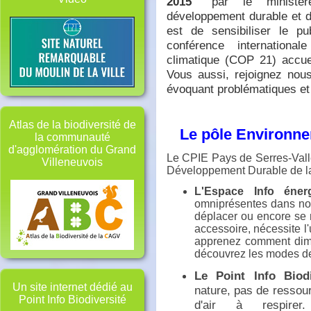
2015
"
par le ministère
développement durable et de
est de sensibiliser le p
conférence internationa
climatique (COP 21) accue
Vous aussi, rejoignez nous
évoquant problématiques et 
Atlas de la biodiversité de
Le pôle Environn
la communauté
d'agglomération du Grand
Le CPIE Pays de Serres-Vall
Villeneuvois
Développement Durable de la
L'Espace Info éner
omniprésentes dans notr
déplacer ou encore se 
accessoire, nécessite l'u
apprenez comment dimi
découvrez les modes de 
Le Point Info Biodi
Un site internet dédié au
nature, pas de ressourc
Point Info Biodiversité
d'air à respirer. 