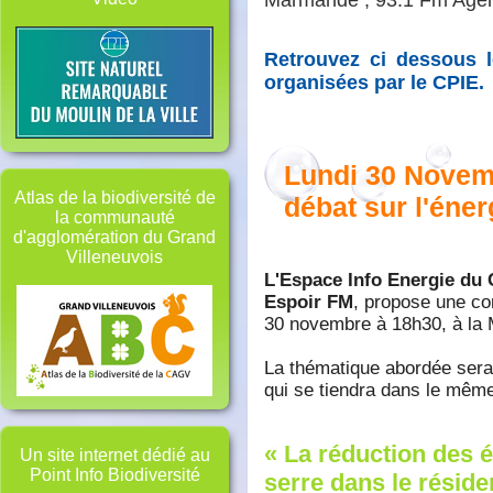
Marmande ; 93.1 Fm Agen
Retrouvez ci dessous 
organisées par le CPIE.
Lundi 30 Novem
Atlas de la biodiversité de
débat sur l'éner
la communauté
d'agglomération du Grand
Villeneuvois
L'Espace Info Energie du 
Espoir FM
, propose une con
30 novembre à 18h30, à la 
La thématique abordée sera 
qui se tiendra dans le même
« La réduction des é
Un site internet dédié au
Point Info Biodiversité
serre dans le réside