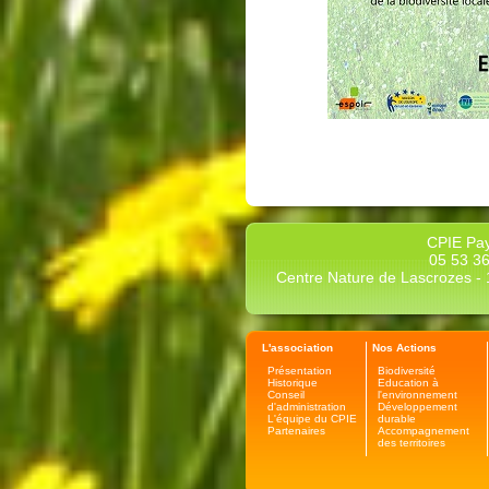
CPIE Pay
05 53 36
Centre Nature de Lascrozes - 1
L'association
Nos Actions
Présentation
Biodiversité
Historique
Education à
Conseil
l'environnement
d'administration
Développement
L'équipe du CPIE
durable
Partenaires
Accompagnement
des territoires