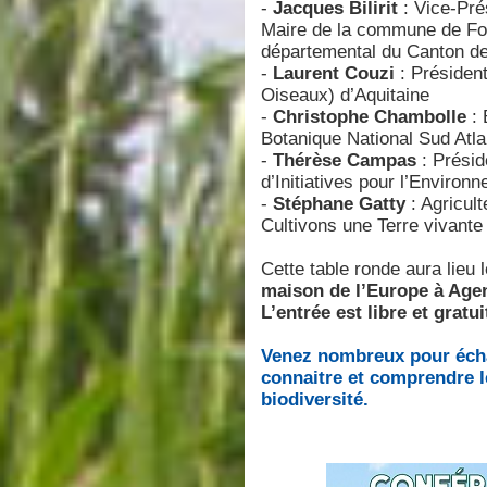
-
Jacques Bilirit
: Vice-Pré
Maire de la commune de Fou
départemental du Canton 
-
Laurent Couzi
: Président
Oiseaux) d’Aquitaine
-
Christophe Chambolle
: 
Botanique National Sud Atla
-
Thérèse Campas
: Prési
d’Initiatives pour l’Enviro
-
Stéphane Gatty
: Agricult
Cultivons une Terre vivant
Cette table ronde aura lieu 
maison de l’Europe à Age
L’entrée est libre et gratui
Venez nombreux pour écha
connaitre et comprendre l
biodiversité.