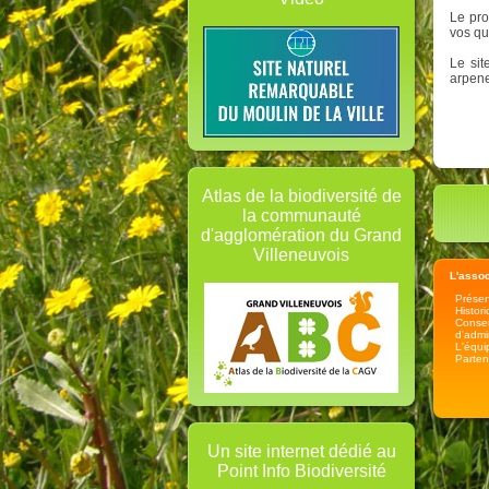
Le pro
vos qu
Le sit
arpen
Atlas de la biodiversité de
la communauté
d'agglomération du Grand
Villeneuvois
L'assoc
Présen
Histor
Consei
d'admi
L'équi
Parten
Un site internet dédié au
Point Info Biodiversité