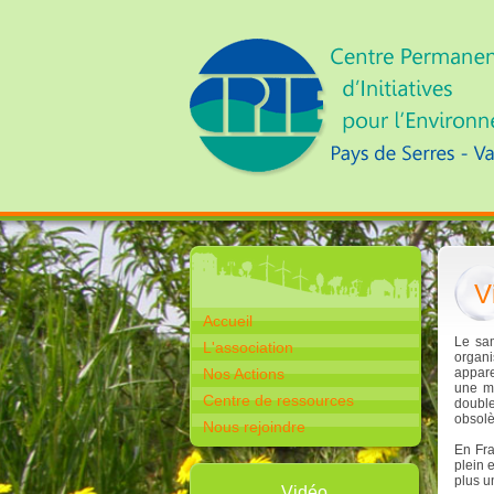
V
Accueil
Le sam
L'association
organi
Nos Actions
appare
une ma
Centre de ressources
doubl
obsolè
Nous rejoindre
En Fra
plein 
plus un
Vidéo