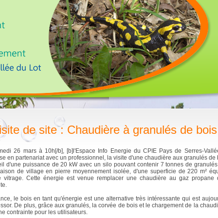
isite de site : Chaudière à granulés de bois
edi 26 mars à 10h[/b], [b]l'Espace Info Energie du CPIE Pays de Serres-Vallé
se en partenariat avec un professionnel, la visite d'une chaudière aux granulés de 
il d'une puissance de 20 kW avec un silo pouvant contenir 7 tonnes de granulés
ison de village en pierre moyennement isolée, d'une superficie de 220 m² éq
e vitrage. Cette énergie est venue remplacer une chaudière au gaz propane
te.
nce, le bois en tant qu'énergie est une alternative très intéressante qui est aujou
essor. De plus, grâce aux granulés, la corvée de bois et le chargement de la chaudi
e contrainte pour les utilisateurs.