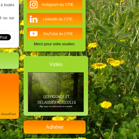
Instagram du CPIE
 à toutes
34 ou sur
LinkedIn du CPIE
YouTube du CPIE
Merci pour votre soutien.
Vidéo
: AtoutPixel
Adhérer