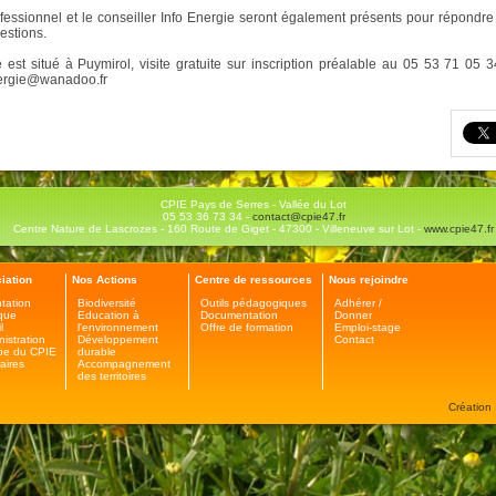
fessionnel et le conseiller Info Energie seront également présents pour répondre
estions.
e est situé à Puymirol, visite gratuite sur inscription préalable au 05 53 71 05 
ergie@wanadoo.fr
CPIE Pays de Serres - Vallée du Lot
05 53 36 73 34 -
contact@cpie47.fr
Centre Nature de Lascrozes - 160 Route de Giget - 47300 - Villeneuve sur Lot -
www.cpie47.fr
iation
Nos Actions
Centre de ressources
Nous rejoindre
tation
Biodiversité
Outils pédagogiques
Adhérer /
ique
Education à
Documentation
Donner
l
l'environnement
Offre de formation
Emploi-stage
nistration
Développement
Contact
pe du CPIE
durable
aires
Accompagnement
des territoires
Création 