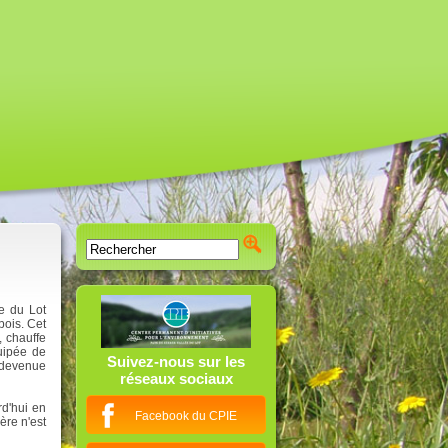
e du Lot
bois. Cet
, chauffe
uipée de
Suivez-nous sur les
 devenue
réseaux sociaux
rd'hui en
Facebook du CPIE
ère n'est