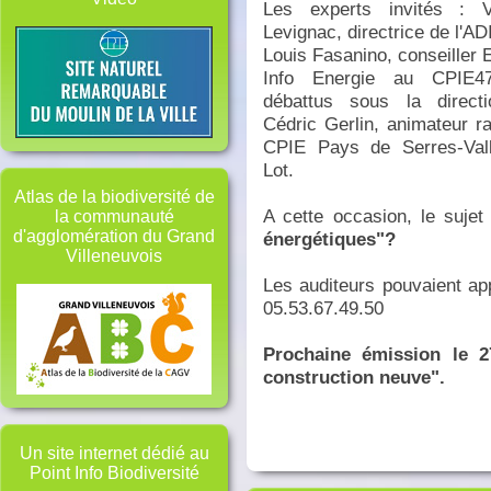
Les experts invités : Vi
Levignac, directrice de l'AD
Louis Fasanino, conseiller
Info Energie au CPIE4
débattus sous la direct
Cédric Gerlin, animateur r
CPIE Pays de Serres-Val
Lot.
Atlas de la biodiversité de
A cette occasion, le sujet
la communauté
d'agglomération du Grand
énergétiques"?
Villeneuvois
Les auditeurs pouvaient app
05.53.67.49.50
Prochaine émission le 2
construction neuve".
Un site internet dédié au
Point Info Biodiversité