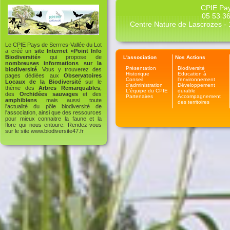
CPIE Pay
05 53 36
Centre Nature de Lascrozes - 1
Le CPIE Pays de Serrres-Vallée du Lot
a créé un
site Internet «Point Info
Biodiversité»
qui propose de
L'association
Nos Actions
nombreuses informations sur la
Présentation
Biodiversité
biodiversité
. Vous y trouverez des
Historique
Education à
pages dédiées aux
Observatoires
Conseil
l'environnement
Locaux de la Biodiversité
sur le
d'administration
Développement
thème des
Arbres Remarquables
,
L'équipe du CPIE
durable
des
Orchidées sauvages
et des
Partenaires
Accompagnement
amphibiens
mais aussi toute
des territoires
l'actualité du pôle biodiversité de
l'association, ainsi que des ressources
pour mieux connaitre la faune et la
flore qui nous entoure. Rendez-vous
sur le site
www.biodiversite47.fr