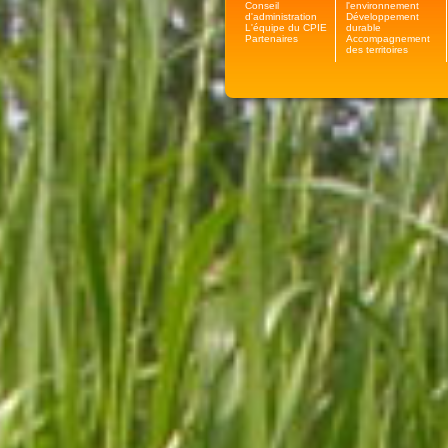
Conseil
l'environnement
d'administration
Développement
L'équipe du CPIE
durable
Partenaires
Accompagnement
des territoires