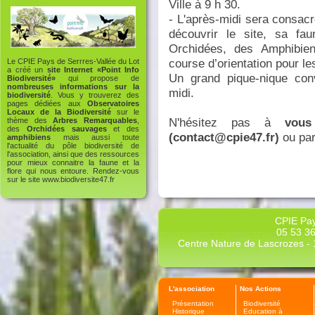
Ville à 9 h 30.
- L'après-midi sera consac
découvrir le site, sa fau
Orchidées, des Amphibie
course d’orientation pour les
Le CPIE Pays de Serrres-Vallée du Lot
a créé un
site Internet «Point Info
Un grand pique-nique conv
Biodiversité»
qui propose de
nombreuses informations sur la
midi.
biodiversité
. Vous y trouverez des
pages dédiées aux
Observatoires
Locaux de la Biodiversité
sur le
N'hésitez pas à
vous
thème des
Arbres Remarquables
,
des
Orchidées sauvages
et des
(contact@cpie47.fr)
ou pa
amphibiens
mais aussi toute
l'actualité du pôle biodiversité de
l'association, ainsi que des ressources
pour mieux connaitre la faune et la
flore qui nous entoure. Rendez-vous
sur le site
www.biodiversite47.fr
CPIE Pay
05 53 36
Centre Nature de Lascrozes - 1
L'association
Nos Actions
Présentation
Biodiversité
Historique
Education à