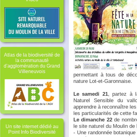
Atlas de la biodiversité de
la communauté
d'agglomération du Grand
Villeneuvois
permettant à tous de déco
nature Lot-et-Garonnaise.
Le samedi 21
, partez à 
Naturel Sensible du val
apprendre à reconnaître les
les particularités de cette f
Le dimanche 22
de nombreu
le site naturel du Moulin de
Un site internet dédié au
- Une randonnée botanique
Point Info Biodiversité