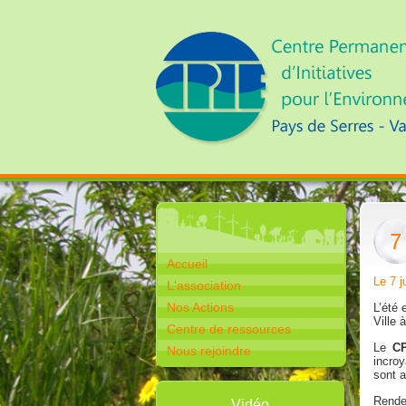
7
Accueil
Le 7 j
L'association
Nos Actions
L’été 
Ville 
Centre de ressources
Le
CP
Nous rejoindre
incroy
sont 
Rende
Vidéo