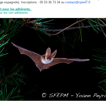
ge espagnole). Inscriptions : 05 53 36 73 34 ou
contact@cpie47.fr
it pour les adhérents.
ur les non adhérents.