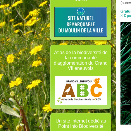
(auber
Gratu
3 € po
Atlas de la biodiversité de
la communauté
d'agglomération du Grand
Villeneuvois
Un site internet dédié au
Point Info Biodiversité