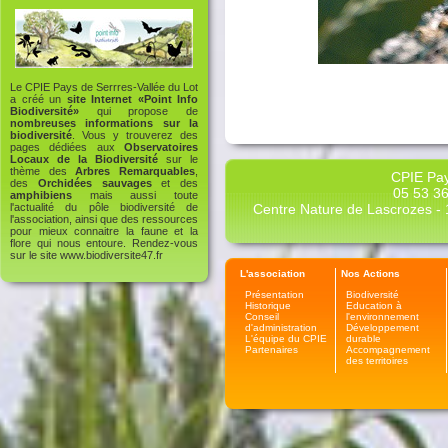
Le CPIE Pays de Serrres-Vallée du Lot
a créé un
site Internet «Point Info
Biodiversité»
qui propose de
nombreuses informations sur la
biodiversité
. Vous y trouverez des
pages dédiées aux
Observatoires
Locaux de la Biodiversité
sur le
thème des
Arbres Remarquables
,
CPIE Pay
des
Orchidées sauvages
et des
05 53 36
amphibiens
mais aussi toute
Centre Nature de Lascrozes - 1
l'actualité du pôle biodiversité de
l'association, ainsi que des ressources
pour mieux connaitre la faune et la
flore qui nous entoure. Rendez-vous
sur le site
www.biodiversite47.fr
L'association
Nos Actions
Présentation
Biodiversité
Historique
Education à
Conseil
l'environnement
d'administration
Développement
L'équipe du CPIE
durable
Partenaires
Accompagnement
des territoires