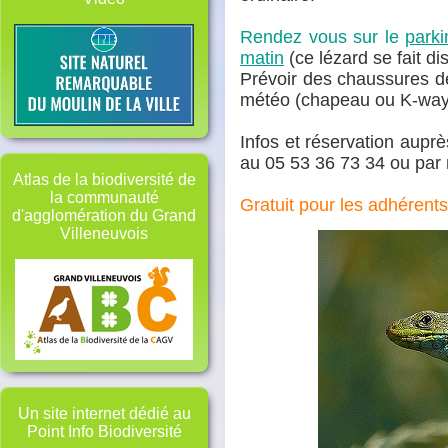
Rendez vous sur le
parki
matin
(ce lézard se fait d
Prévoir des chaussures d
météo (chapeau ou K-way, 
Infos et réservation aupr
au 05 53 36 73 34 ou par
Atlas de la biodiversité de
la communauté
Gratuit pour les adhérent
d'agglomération du Grand
Villeneuvois
Un site internet dédié au
Point Info Biodiversité