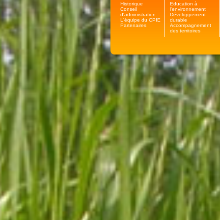
Historique
Education à
Conseil
l'environnement
d'administration
Développement
L'équipe du CPIE
durable
Partenaires
Accompagnement
des territoires