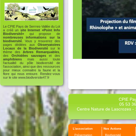
Le CPIE Pays de Serrres-Vallée du Lot
a créé un
site Internet «Point Info
Biodiversité»
qui propose de
nombreuses informations sur la
biodiversité
. Vous y trouverez des
pages dédiées aux
Observatoires
Locaux de la Biodiversité
sur le
thème des
Arbres Remarquables
,
des
Orchidées sauvages
et des
amphibiens
mais aussi toute
l'actualité du pôle biodiversité de
l'association, ainsi que des ressources
pour mieux connaitre la faune et la
flore qui nous entoure. Rendez-vous
sur le site
www.biodiversite47.fr
CPIE Pay
05 53 36
Centre Nature de Lascrozes - 1
L'association
Nos Actions
Présentation
Biodiversité