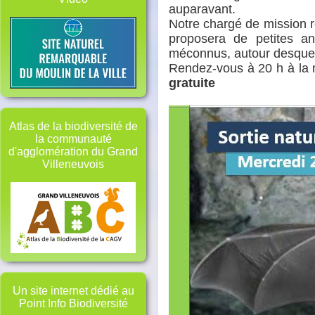
auparavant.
Notre chargé de mission r
proposera de petites a
méconnus, autour desque
Rendez-vous à 20 h à la 
gratuite
Atlas de la biodiversité de
la communauté
d'agglomération du Grand
Villeneuvois
Un site internet dédié au
Point Info Biodiversité