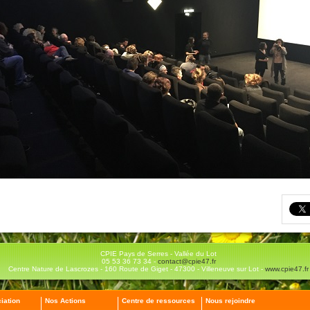
CPIE Pays de Serres - Vallée du Lot
05 53 36 73 34 -
contact@cpie47.fr
Centre Nature de Lascrozes - 160 Route de Giget - 47300 - Villeneuve sur Lot -
www.cpie47.fr
iation
Nos Actions
Centre de ressources
Nous rejoindre