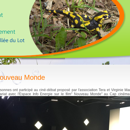
ouveau Monde
sonnes ont participé au ciné-débat proposé par l'association Tera et Virginie Ma
nariat avec l'Espace Info Energie sur le film" Nouveau Monde" au Cap cinéma