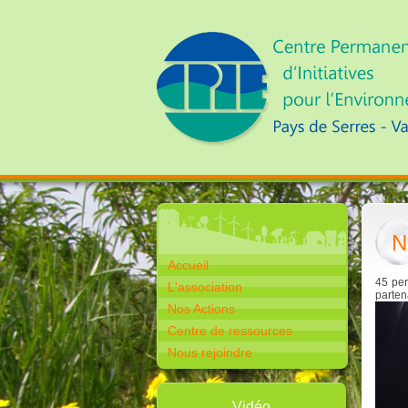
N
Accueil
45 per
L'association
parte
Nos Actions
Centre de ressources
Nous rejoindre
Vidéo