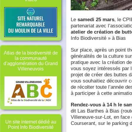
Le
samedi 25 mars
, le CP
partenariat ave
c l’associati
atelier de création de but
Info Biodiversité » à Bias
Sur place, après un point th
Atlas de la biodiversité de
généralités de la culture s
la communauté
pratique avec la création d
d'agglomération du Grand
vous soyez intéressés par l
Villeneuvois
projet de créer des buttes 
vous souhaitiez découvrir c
de récolter toute l’année de
à participer à cette animatio
Rendez-vous à 14 h le sa
dit Las Barthes à Bias (rou
Villeneuve-sur-Lot, en face 
Un site internet dédié au
Courserant, sur le parking 
Point Info Biodiversité