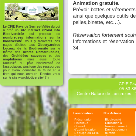
Animation gratuite.
Prévoir bottes et vêtements
ainsi que quelques outils de
pelles,binette, etc…).
Le CPIE Pays de Serrres-Vallée du Lot
a créé un
site Internet «Point Info
Réservation fortement souh
Biodiversité»
qui propose de
nombreuses informations sur la
Informations et réservation
biodiversité
. Vous y trouverez des
pages dédiées aux
Observatoires
34.
Locaux de la Biodiversité
sur le
thème des
Arbres Remarquables
,
des
Orchidées sauvages
et des
amphibiens
mais aussi toute
l'actualité du pôle biodiversité de
l'association, ainsi que des ressources
pour mieux connaitre la faune et la
flore qui nous entoure. Rendez-vous
sur le site
www.biodiversite47.fr
CPIE Pay
05 53 36
Centre Nature de Lascrozes - 1
L'association
Nos Actions
Présentation
Biodiversité
Historique
Education à
Conseil
l'environnement
d'administration
Développement
L'équipe du CPIE
durable