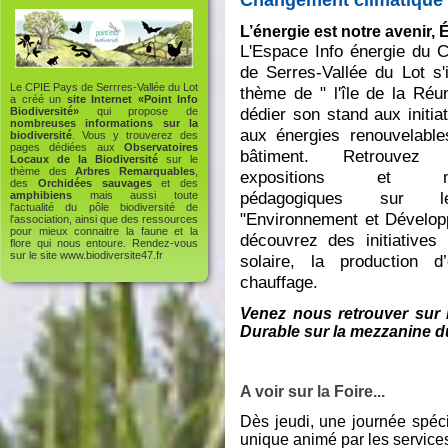
L’énergie est notre avenir,
L'Espace Info énergie du 
de Serres-Vallée du Lot s'
Le CPIE Pays de Serrres-Vallée du Lot
thème de " l'île de la Réu
a créé un
site Internet «Point Info
dédier son stand aux initiat
Biodiversité»
qui propose de
nombreuses informations sur la
aux énergies renouvelable
biodiversité
. Vous y trouverez des
pages dédiées aux
Observatoires
bâtiment. Retrouvez c
Locaux de la Biodiversité
sur le
thème des
Arbres Remarquables
,
expositions et ma
des
Orchidées sauvages
et des
pédagogiques sur 
amphibiens
mais aussi toute
l'actualité du pôle biodiversité de
"Environnement et Dévelop
l'association, ainsi que des ressources
pour mieux connaitre la faune et la
découvrez des initiatives p
flore qui nous entoure. Rendez-vous
sur le site
www.biodiversite47.fr
solaire, la production d’
chauffage.
Venez nous retrouver sur
Durable sur la mezzanine d
A voir sur la Foire...
Dès jeudi, une journée spéc
unique animé par les services