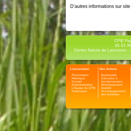
D'autres informations sur site
CPIE Pay
05 53 36
Centre Nature de Lascrozes - 1
L'association
Nos Actions
Présentation
Biodiversité
Historique
Education à
Conseil
l'environnement
d'administration
Développement
L'équipe du CPIE
durable
Partenaires
Accompagnement
des territoires