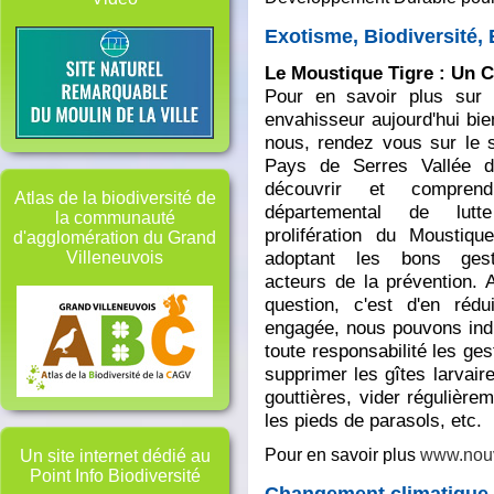
Exotisme, Biodiversité,
Le Moustique Tigre :
Un C
Pour en savoir plus sur 
envahisseur aujourd'hui bie
nous, rendez vous sur le 
Pays de Serres Vallée d
découvrir et compren
Atlas de la biodiversité de
départemental de lutt
la communauté
prolifération du Moustiqu
d'agglomération du Grand
adoptant les bons ges
Villeneuvois
acteurs de la prévention. A
question, c'est d'en rédui
engagée, nous pouvons indi
toute responsabilité les gest
supprimer les gîtes larvair
gouttières, vider régulière
les pieds de parasols, etc.
Pour en savoir plus
www.nouve
Un site internet dédié au
Point Info Biodiversité
Changement climatique