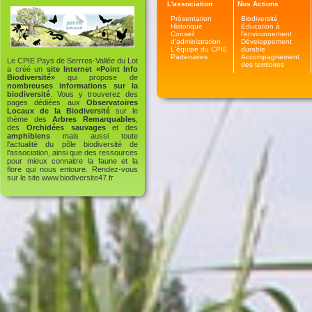
L'association
Nos Actions
Présentation
Biodiversité
Historique
Education à
Conseil
l'environnement
d'administration
Développement
L'équipe du CPIE
durable
Partenaires
Accompagnement
Le CPIE Pays de Serrres-Vallée du Lot
des territoires
a créé un
site Internet «Point Info
Biodiversité»
qui propose de
nombreuses informations sur la
biodiversité
. Vous y trouverez des
pages dédiées aux
Observatoires
Locaux de la Biodiversité
sur le
thème des
Arbres Remarquables
,
des
Orchidées sauvages
et des
amphibiens
mais aussi toute
l'actualité du pôle biodiversité de
l'association, ainsi que des ressources
pour mieux connaitre la faune et la
flore qui nous entoure. Rendez-vous
sur le site
www.biodiversite47.fr