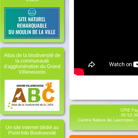
Atlas de la biodiversité de
la communauté
d'agglomération du Grand
Villeneuvois
CPIE Pay
05 53 36
Centre Nature de Lascrozes - 1
Un site internet dédié au
Point Info Biodiversité