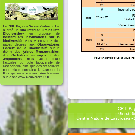
Le CPIE Pays de Serrres-Vallée du Lot
a créé un
site Internet «Point Info
Biodiversité»
qui propose de
nombreuses informations sur la
biodiversité
. Vous y trouverez des
pages dédiées aux
Observatoires
Locaux de la Biodiversité
sur le
thème des
Arbres Remarquables
,
des
Orchidées sauvages
et des
amphibiens
mais aussi toute
l'actualité du pôle biodiversité de
l'association, ainsi que des ressources
pour mieux connaitre la faune et la
flore qui nous entoure. Rendez-vous
sur le site
www.biodiversite47.fr
CPIE Pay
05 53 36
Centre Nature de Lascrozes - 1