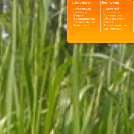
L'association
Nos Actions
Présentation
Biodiversité
Historique
Education à
Conseil
l'environnement
d'administration
Développement
L'équipe du CPIE
durable
Partenaires
Accompagnement
des territoires