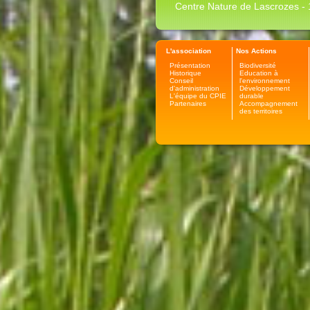
Centre Nature de Lascrozes - 1
L'association
Nos Actions
Présentation
Biodiversité
Historique
Education à
Conseil
l'environnement
d'administration
Développement
L'équipe du CPIE
durable
Partenaires
Accompagnement
des territoires