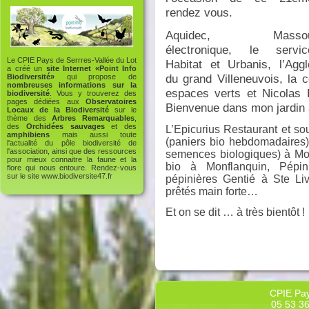
rendez vous.
Aquidec, Masso
électronique, le servic
Le CPIE Pays de Serrres-Vallée du Lot
Habitat et Urbanis, l’Aggl
a créé un
site Internet «Point Info
du grand Villeneuvois, la 
Biodiversité»
qui propose de
nombreuses informations sur la
espaces verts et Nicolas 
biodiversité
. Vous y trouverez des
pages dédiées aux
Observatoires
Bienvenue dans mon jardin 
Locaux de la Biodiversité
sur le
thème des
Arbres Remarquables
,
des
Orchidées sauvages
et des
L’Epicurius Restaurant et s
amphibiens
mais aussi toute
(paniers bio hebdomadaires
l'actualité du pôle biodiversité de
l'association, ainsi que des ressources
semences biologiques) à Mon
pour mieux connaitre la faune et la
bio à Monflanquin, Pépin
flore qui nous entoure. Rendez-vous
sur le site
www.biodiversite47.fr
pépinières Gentié à Ste Li
prêtés main forte…
Et on se dit … à très bientôt !
CPIE Pay
05 53 36