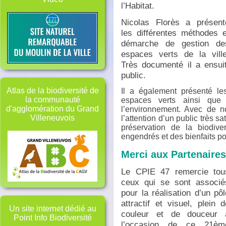
l’Habitat.
Nicolas Florès a présent
les différentes méthodes e
démarche de gestion de
espaces verts de la ville
Très documenté il a ensu
public.
Atlas de la biodiversité de
Il a également présenté les
la communauté
espaces verts ainsi que
d'agglomération du Grand
l’environnement. Avec de n
Villeneuvois
l’attention d’un public très 
préservation de la biodive
engendrés et des bienfaits po
Merci aux Partenaire
Le CPIE 47 remercie tou
ceux qui se sont associé
pour la réalisation d’un pôl
attractif et visuel, plein d
Un site internet dédié au
couleur et de douceur 
Point Info Biodiversité
l’occasion de ce 21èm