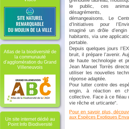
grenouille taureau, moustiq
le public, ces anima
désagréments, n
démangeaisons. Le Cent
d’Initiatives pour l’En
imaginé un drôle d’engin 
habitants, via une applica
ti
portable.
Depuis quelques jours l’E
Atlas de la biodiversité de
bruit, il prépare l’avenir. A
la communauté
de haute technologie et p
d'agglomération du Grand
Jean Manuel Torrès direct
Villeneuvois
utiliser les nouvelles tec
réponse adaptée.
Pour lutter contre des espè
engin, à réaction en cha
collective. Face à ce fléau 
vie rêche et urticante“.
Pour en savoir plus, découv
aux Espèces Exotiques Envahi
Un site internet dédié au
Point Info Biodiversité