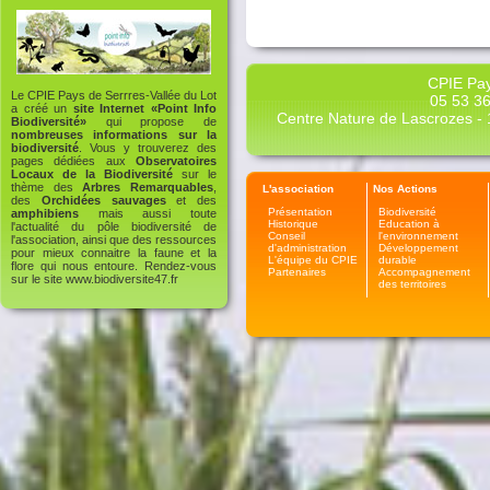
CPIE Pay
Le CPIE Pays de Serrres-Vallée du Lot
05 53 36
a créé un
site Internet «Point Info
Centre Nature de Lascrozes - 1
Biodiversité»
qui propose de
nombreuses informations sur la
biodiversité
. Vous y trouverez des
pages dédiées aux
Observatoires
Locaux de la Biodiversité
sur le
thème des
Arbres Remarquables
,
L'association
Nos Actions
des
Orchidées sauvages
et des
Présentation
Biodiversité
amphibiens
mais aussi toute
Historique
Education à
l'actualité du pôle biodiversité de
Conseil
l'environnement
l'association, ainsi que des ressources
d'administration
Développement
pour mieux connaitre la faune et la
L'équipe du CPIE
durable
flore qui nous entoure. Rendez-vous
Partenaires
Accompagnement
sur le site
www.biodiversite47.fr
des territoires