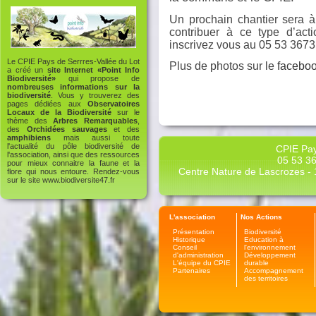
Un prochain chantier sera à
contribuer à ce type d’act
inscrivez vous au 05 53 3673
Le CPIE Pays de Serrres-Vallée du Lot
Plus de photos sur le
facebo
a créé un
site Internet «Point Info
Biodiversité»
qui propose de
nombreuses informations sur la
biodiversité
. Vous y trouverez des
pages dédiées aux
Observatoires
Locaux de la Biodiversité
sur le
thème des
Arbres Remarquables
,
des
Orchidées sauvages
et des
amphibiens
mais aussi toute
l'actualité du pôle biodiversité de
CPIE Pay
l'association, ainsi que des ressources
05 53 36
pour mieux connaitre la faune et la
Centre Nature de Lascrozes - 1
flore qui nous entoure. Rendez-vous
sur le site
www.biodiversite47.fr
L'association
Nos Actions
Présentation
Biodiversité
Historique
Education à
Conseil
l'environnement
d'administration
Développement
L'équipe du CPIE
durable
Partenaires
Accompagnement
des territoires