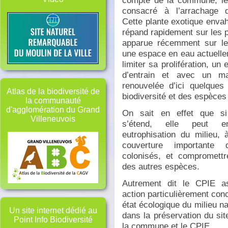
compte de la commune, le 
consacré à l’arrachage 
Cette plante exotique envah
répand rapidement sur les p
apparue récemment sur le 
une espace en eau actuellem
limiter sa prolifération, un
d’entrain et avec un ma
renouvelée d’ici quelques
Atlas de la biodiversité de
biodiversité et des espèces
la communauté
d'agglomération du Grand
On sait en effet que si
Villeneuvois
s’étend, elle peut en
eutrophisation du milieu,
couverture importante
colonisés, et compromettr
des autres espèces.
Autrement dit le CPIE a
action particulièrement con
état écologique du milieu nat
Un site internet dédié au
dans la préservation du sit
Point Info Biodiversité
la commune et le CPIE.