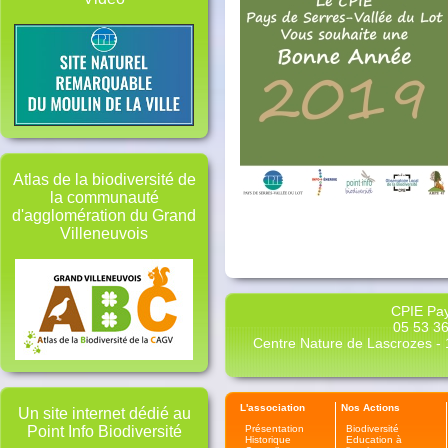
Atlas de la biodiversité de
la communauté
d'agglomération du Grand
Villeneuvois
CPIE Pay
05 53 36
Centre Nature de Lascrozes - 1
L'association
Nos Actions
Un site internet dédié au
Présentation
Biodiversité
Point Info Biodiversité
Historique
Education à