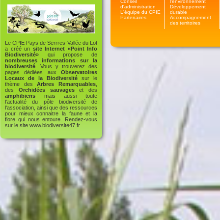
Conseil
l'environnement
d'administration
Développement
L'équipe du CPIE
durable
Partenaires
Accompagnement
des territoires
Le CPIE Pays de Serrres-Vallée du Lot
a créé un
site Internet «Point Info
Biodiversité»
qui propose de
nombreuses informations sur la
biodiversité
. Vous y trouverez des
pages dédiées aux
Observatoires
Locaux de la Biodiversité
sur le
thème des
Arbres Remarquables
,
des
Orchidées sauvages
et des
amphibiens
mais aussi toute
l'actualité du pôle biodiversité de
l'association, ainsi que des ressources
pour mieux connaitre la faune et la
flore qui nous entoure. Rendez-vous
sur le site
www.biodiversite47.fr