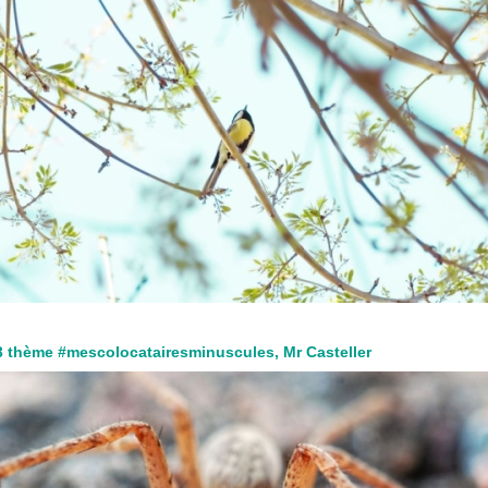
3 thème #mescolocatairesminuscules, Mr Casteller