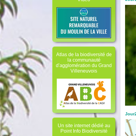
Atlas de la biodiversité de
la communauté
d'agglomération du Grand
Villeneuvois
Jour
Un site internet dédié au
Point Info Biodiversité