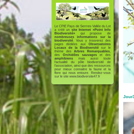
Le CPIE Pays de Serrres-Vallée du Lot
a créé un
site Internet «Point Info
Biodiversité»
qui propose de
nombreuses informations sur la
biodiversité
. Vous y trouverez des
pages dédiées aux
Observatoires
Locaux de la Biodiversité
sur le
thème des
Arbres Remarquables
,
des
Orchidées sauvages
et des
amphibiens
mais aussi toute
l'actualité du pôle biodiversité de
l'association, ainsi que des ressources
pour mieux connaitre la faune et la
flore qui nous entoure. Rendez-vous
sur le site
www.biodiversite47.fr
Jour