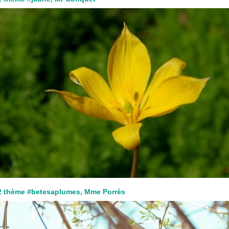
2 thème #betesaplumes, Mme Porrès