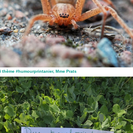
4 thème #humourprintanier, Mme Prats