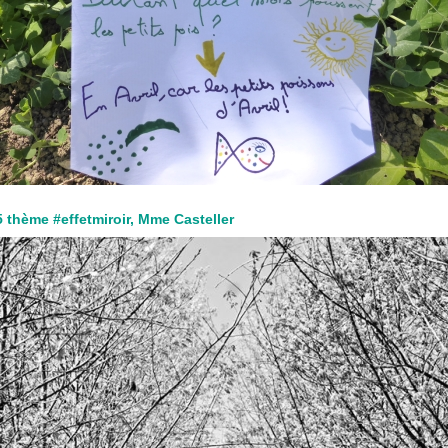
 thème #effetmiroir, Mme Casteller