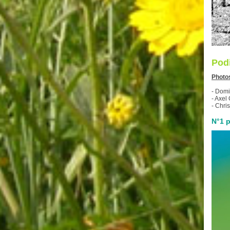
Pod
Photos
- Domi
- Axel
- Chri
N°1 