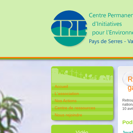
R
g
Accueil
L'association
Nos Actions
Retrou
nation
Centre de ressources
10 avr
Nous rejoindre
Podi
Vidéo
Jour