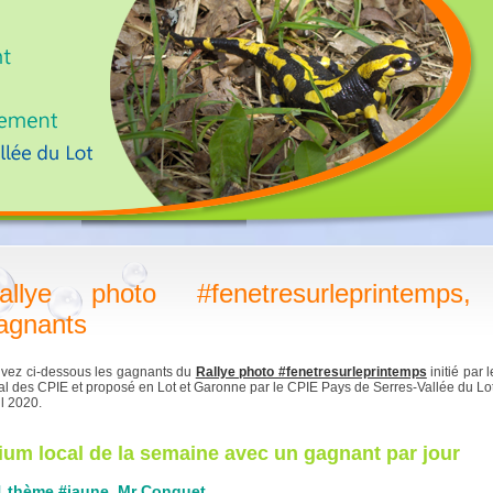
allye photo #fenetresurleprintemps,
agnants
vez ci-dessous les gagnants du
Rallye photo #fenetresurleprintemps
initié par 
al des CPIE et proposé en Lot et Garonne par le CPIE Pays de Serres-Vallée du Lo
il 2020.
um local de la semaine avec un gagnant par jour
1 thème #jaune, Mr Conquet