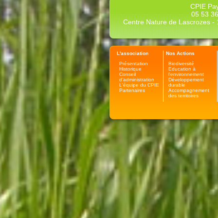
CPIE Pay
05 53 36
Centre Nature de Lascrozes - 1
L'association
Nos Actions
Présentation
Biodiversité
Historique
Education à
Conseil
l'environnement
d'administration
Développement
L'équipe du CPIE
durable
Partenaires
Accompagnement
des territoires