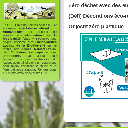
Zéro déchet avec des en
(Défi) Décorations éco-
Le CPIE Pays de Serrres-Vallée du Lot
Objectif zéro plastique
a créé un
site Internet «Point Info
Biodiversité»
qui propose de
nombreuses informations sur la
biodiversité
. Vous y trouverez des
pages dédiées aux
Observatoires
Locaux de la Biodiversité
sur le
thème des
Arbres Remarquables
,
des
Orchidées sauvages
et des
amphibiens
mais aussi toute
l'actualité du pôle biodiversité de
l'association, ainsi que des ressources
pour mieux connaitre la faune et la
flore qui nous entoure. Rendez-vous
sur le site
www.biodiversite47.fr