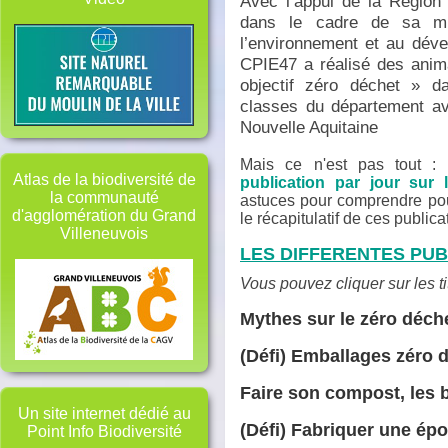
Avec l’appui de la Région 
dans le cadre de sa mi
l’environnement et au déve
CPIE47 a réalisé des anim
objectif zéro déchet » d
classes du département av
Nouvelle Aquitaine
Mais ce n'est pas tout :
Atlas de la biodiversité de
publication par jour sur
la communauté
astuces pour comprendre pou
d'agglomération du Grand
le récapitulatif de ces publicat
Villeneuvois
LES DIFFERENTES PUB
Vous pouvez cliquer sur les t
Mythes sur le zéro déch
(Défi) Emballages zéro d
Faire son compost, les 
Un site internet dédié au
(Défi) Fabriquer une ép
Point Info Biodiversité