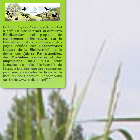
Le CPIE Pays de Serrres-Vallée du Lot
a créé un
site Internet «Point Info
Biodiversité»
qui propose de
nombreuses informations sur la
biodiversité
. Vous y trouverez des
pages dédiées aux
Observatoires
Locaux de la Biodiversité
sur le
thème des
Arbres Remarquables
,
des
Orchidées sauvages
et des
amphibiens
mais aussi toute
l'actualité du pôle biodiversité de
l'association, ainsi que des ressources
pour mieux connaitre la faune et la
flore qui nous entoure. Rendez-vous
sur le site
www.biodiversite47.fr