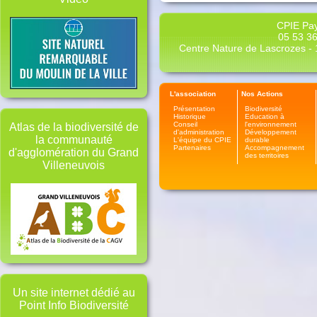
CPIE Pay
05 53 36
Centre Nature de Lascrozes - 1
L'association
Nos Actions
Présentation
Biodiversité
Historique
Education à
Conseil
l'environnement
Atlas de la biodiversité de
d'administration
Développement
la communauté
L'équipe du CPIE
durable
Partenaires
Accompagnement
d'agglomération du Grand
des territoires
Villeneuvois
Un site internet dédié au
Point Info Biodiversité