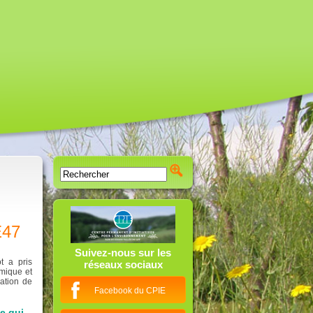
IE47
Suivez-nous sur les
t a pris
réseaux sociaux
amique et
ation de
Facebook du CPIE
e qui