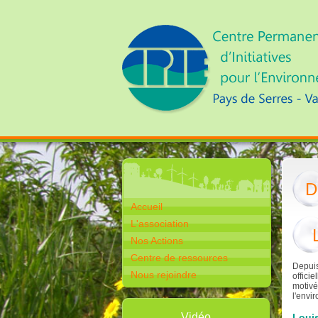
D
Accueil
L'association
Nos Actions
Centre de ressources
Depui
Nous rejoindre
offici
motivé
l'envi
Vidéo
Louis