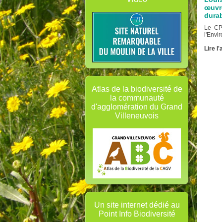
œuvre
durab
Le CP
l'Envi
Lire l'
Atlas de la biodiversité de
la communauté
d'agglomération du Grand
Villeneuvois
Un site internet dédié au
Point Info Biodiversité