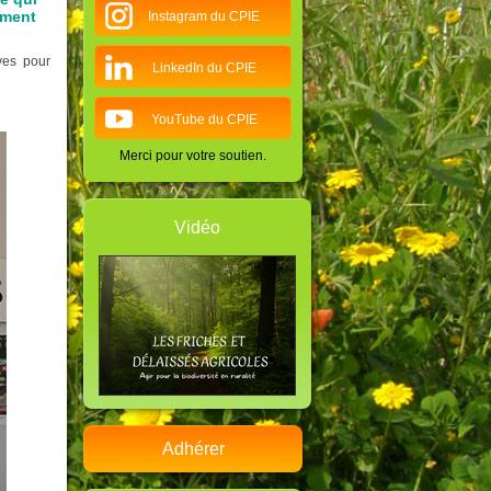
ement
Instagram du CPIE
ves pour
LinkedIn du CPIE
YouTube du CPIE
Merci pour votre soutien.
Vidéo
Adhérer