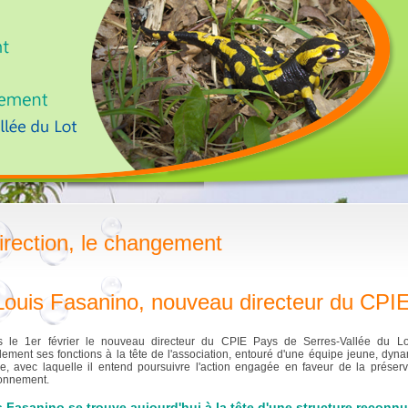
irection, le changement
Louis Fasanino, nouveau directeur du CP
s le 1er février le nouveau directeur du CPIE Pays de Serres-Vallée du Lo
ellement ses fonctions à la tête de l'association, entouré d'une équipe jeune, dyn
e, avec laquelle il entend poursuivre l'action engagée en faveur de la préserv
ronnement.
 Fasanino se trouve aujourd'hui à la tête d'une structure reconnu