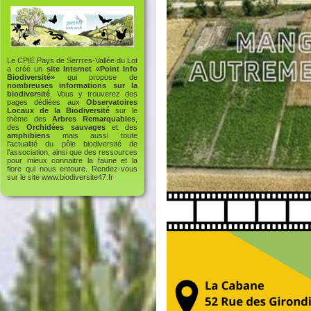
Le CPIE Pays de Serrres-Vallée du Lot
a créé un
site Internet «Point Info
Biodiversité»
qui propose de
nombreuses informations sur la
biodiversité
. Vous y trouverez des
pages dédiées aux
Observatoires
Locaux de la Biodiversité
sur le
thème des
Arbres Remarquables
,
des
Orchidées sauvages
et des
amphibiens
mais aussi toute
l'actualité du pôle biodiversité de
l'association, ainsi que des ressources
pour mieux connaitre la faune et la
flore qui nous entoure. Rendez-vous
sur le site
www.biodiversite47.fr