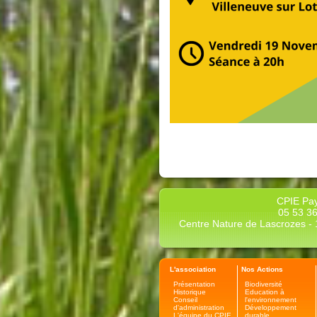
CPIE Pay
05 53 36
Centre Nature de Lascrozes - 1
L'association
Nos Actions
Présentation
Biodiversité
Historique
Education à
Conseil
l'environnement
d'administration
Développement
L'équipe du CPIE
durable