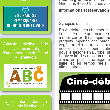
Girondins 47300 Villeneuve s
Informations et réservation
Synopsis du film :
En Autriche, des chercheurs o
la totalité de ce que mang
mètres carrés. Il est rapidem
produits importés occupaien
Atlas de la biodiversité de
végétaux et locaux. Un docu
nécessité de se nourrir aut
la communauté
nous le faisons en Europe, u
d'agglomération du Grand
l'Université des ressources n
Villeneuvois
à mis en place une expérien
taille et en temps réels,
alimentaires.
Un site internet dédié au
Point Info Biodiversité