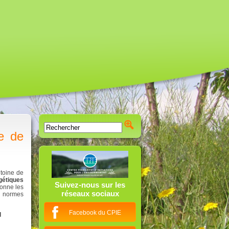
e de
ntoine de
gétiques
Suivez-nous sur les
donne les
réseaux sociaux
t normes
Facebook du CPIE
d