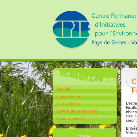
C
F
Accueil
L'association
Nos Actions
L'espa
Ficalb
Centre de ressources
chez s
clés p
Nous rejoindre
seront
Entrée
Villen
Vidéo