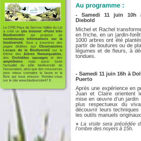
Au programme :
- Samedi 11 juin 10h 
Diebold
Le CPIE Pays de Serrres-Vallée du Lot
Michel et Rachel transform
a créé un
site Internet «Point Info
en friche, en un jardin-forêt
Biodiversité»
qui propose de
1000 arbres ont été plantés
nombreuses informations sur la
biodiversité
. Vous y trouverez des
partir de boutures ou de pl
pages dédiées aux
Observatoires
légumes et de fleurs, à dé
Locaux de la Biodiversité
sur le
thème des
Arbres Remarquables
,
tondues.
des
Orchidées sauvages
et des
amphibiens
mais aussi toute
l'actualité du pôle biodiversité de
l'association, ainsi que des ressources
- Samedi 11 juin 16h à Do
pour mieux connaitre la faune et la
flore qui nous entoure. Rendez-vous
Puerto
sur le site
www.biodiversite47.fr
Après une expérience en pr
Juan et Claire orientent l
mise en œuvre d’un jardin 
plus respectueux du vivan
découvrir leurs techniques
les outils manuels originaux 
+
La visite sera précédée d’
l’ombre des noyers à 15h.