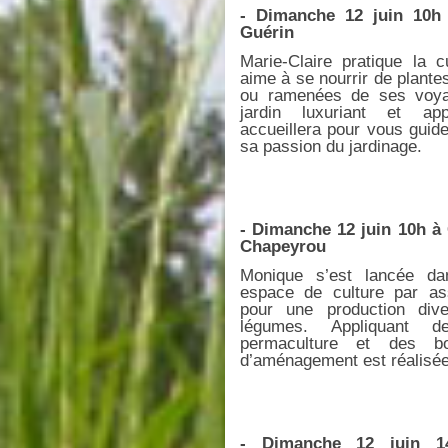
- Dimanche 12 juin 10h 
Guérin
Marie-Claire pratique la cu
aime à se nourrir de plante
ou ramenées de ses voya
jardin luxuriant et ap
accueillera pour vous guid
sa passion du jardinage.
- Dimanche 12 juin 10h à 
Chapeyrou
Monique s’est lancée da
espace de culture par ass
pour une production diver
légumes. Appliquant d
permaculture et des b
d’aménagement est réalisée p
- Dimanche 12 juin 1