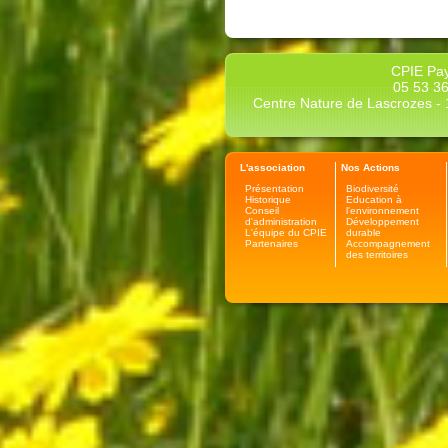
CPIE Pay
05 53 36
Centre Nature de Lascrozes - 1
L'association
Nos Actions
Présentation
Biodiversité
Historique
Education à
Conseil
l'environnement
d'administration
Développement
L'équipe du CPIE
durable
Partenaires
Accompagnement
des territoires