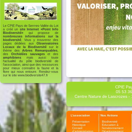
Le CPIE Pays de Serrres-Vallée du Lot
a créé un
site Internet «Point Info
Biodiversité»
qui propose de
nombreuses informations sur la
biodiversité
. Vous y trouverez des
pages dédiées aux
Observatoires
Locaux de la Biodiversité
sur le
thème des
Arbres Remarquables
,
des
Orchidées sauvages
et des
amphibiens
mais aussi toute
l'actualité du pôle biodiversité de
l'association, ainsi que des ressources
pour mieux connaitre la faune et la
flore qui nous entoure. Rendez-vous
sur le site
www.biodiversite47.fr
CPIE Pay
05 53 36
Centre Nature de Lascrozes - 1
L'association
Nos Actions
Présentation
Biodiversité
Historique
Education à
Conseil
l'environnement
d'administration
Développement