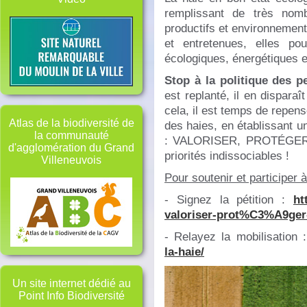
remplissant de très nom
productifs et environnement
et entretenues, elles po
écologiques, énergétiques 
Stop à la politique des pe
est replanté, il en dispara
cela, il est temps de repens
Atlas de la biodiversité de
des haies, en établissant u
la communauté
: VALORISER, PROTÉGER 
d'agglomération du Grand
priorités indissociables !
Villeneuvois
Pour soutenir et participer à
- Signez la pétition :
ht
valoriser-prot%C3%A9ger-
- Relayez la mobilisation :
la-haie/
Un site internet dédié au
Point Info Biodiversité