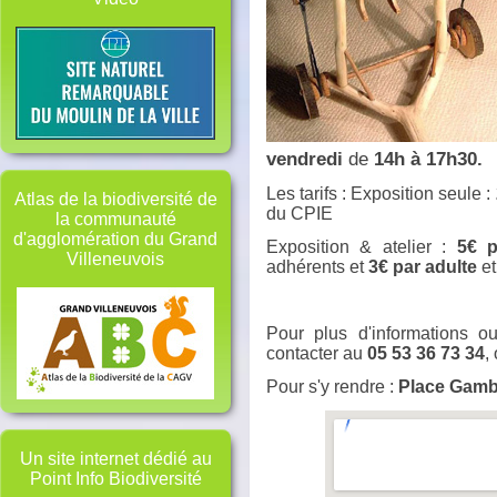
vendredi
de
14h à 17h30.
Les tarifs : Exposition seule :
Atlas de la biodiversité de
du CPIE
la communauté
d'agglomération du Grand
Exposition & atelier :
5€ p
Villeneuvois
adhérents et
3€ par adulte
e
Pour plus d'informations o
contacter au
05 53 36 73 34
,
Pour s'y rendre :
Place Gamb
Un site internet dédié au
Point Info Biodiversité