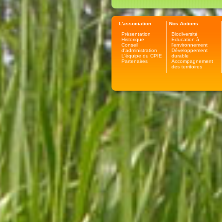
L'association
Nos Actions
Présentation
Biodiversité
Historique
Education à
Conseil
l'environnement
d'administration
Développement
L'équipe du CPIE
durable
Partenaires
Accompagnement
des territoires