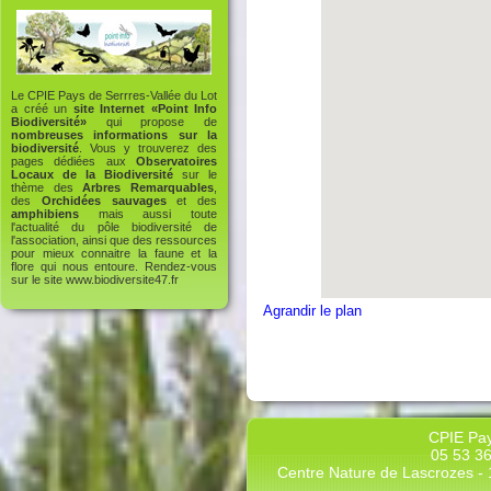
Le CPIE Pays de Serrres-Vallée du Lot
a créé un
site Internet «Point Info
Biodiversité»
qui propose de
nombreuses informations sur la
biodiversité
. Vous y trouverez des
pages dédiées aux
Observatoires
Locaux de la Biodiversité
sur le
thème des
Arbres Remarquables
,
des
Orchidées sauvages
et des
amphibiens
mais aussi toute
l'actualité du pôle biodiversité de
l'association, ainsi que des ressources
pour mieux connaitre la faune et la
flore qui nous entoure. Rendez-vous
sur le site
www.biodiversite47.fr
Agrandir le plan
CPIE Pay
05 53 36
Centre Nature de Lascrozes - 1