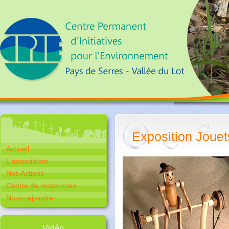
Exposition Jouet
Accueil
L'association
Nos Actions
Centre de ressources
Nous rejoindre
Vidéo