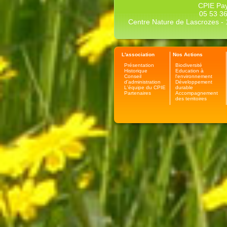
CPIE Pay
05 53 36
Centre Nature de Lascrozes - 1
L'association
Nos Actions
Présentation
Biodiversité
Historique
Education à
Conseil
l'environnement
d'administration
Développement
L'équipe du CPIE
durable
Partenaires
Accompagnement
des territoires