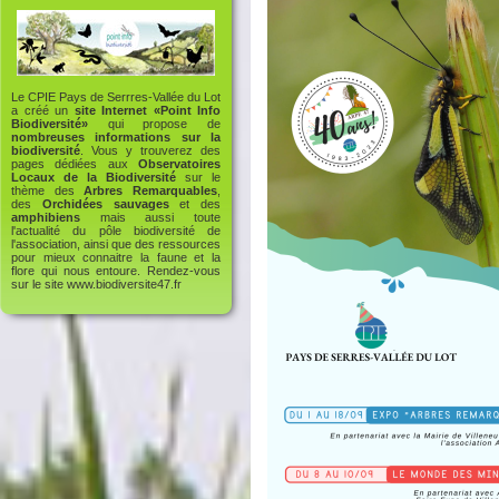
Le CPIE Pays de Serrres-Vallée du Lot
a créé un
site Internet «Point Info
Biodiversité»
qui propose de
nombreuses informations sur la
biodiversité
. Vous y trouverez des
pages dédiées aux
Observatoires
Locaux de la Biodiversité
sur le
thème des
Arbres Remarquables
,
des
Orchidées sauvages
et des
amphibiens
mais aussi toute
l'actualité du pôle biodiversité de
l'association, ainsi que des ressources
pour mieux connaitre la faune et la
flore qui nous entoure. Rendez-vous
sur le site
www.biodiversite47.fr