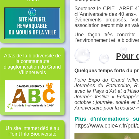
Soutenez le CPIE - ARPE 47,
«l’Anniversaire des 40 ans». 
évènements proposés. Votr
association seront mis en val
Une façon très concrète
l’environnement et la biodiver
Pour d
Atlas de la biodiversité de
la communauté
d'agglomération du Grand
Quelques temps forts du pr
Villeneuvois
Foire Expo du Grand Villene
Journées du Patrimoine, R
avec le Pays d’Art et d’Histo
Journée festive « Échappé
octobre : journée, soirée et 
Anniversaire pour la course 
Plus d'informations 
https://www.cpie47.fr/p
Un site internet dédié au
Point Info Biodiversité