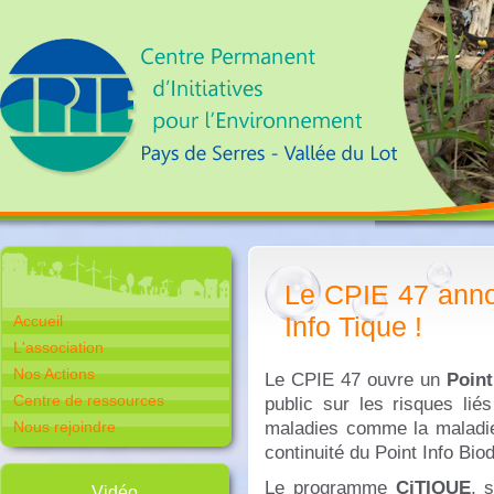
Le CPIE 47 anno
Info Tique !
Accueil
L'association
Nos Actions
Le CPIE 47 ouvre un
Point
Centre de ressources
public sur les risques lié
maladies comme la maladie d
Nous rejoindre
continuité du Point Info Bio
Le programme
CiTIQUE
, 
Vidéo