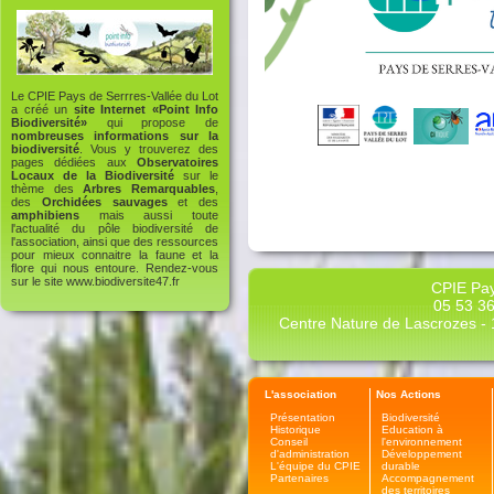
Le CPIE Pays de Serrres-Vallée du Lot
a créé un
site Internet «Point Info
Biodiversité»
qui propose de
nombreuses informations sur la
biodiversité
. Vous y trouverez des
pages dédiées aux
Observatoires
Locaux de la Biodiversité
sur le
thème des
Arbres Remarquables
,
des
Orchidées sauvages
et des
amphibiens
mais aussi toute
l'actualité du pôle biodiversité de
l'association, ainsi que des ressources
pour mieux connaitre la faune et la
flore qui nous entoure. Rendez-vous
sur le site
www.biodiversite47.fr
CPIE Pay
05 53 36
Centre Nature de Lascrozes - 1
L'association
Nos Actions
Présentation
Biodiversité
Historique
Education à
Conseil
l'environnement
d'administration
Développement
L'équipe du CPIE
durable
Partenaires
Accompagnement
des territoires