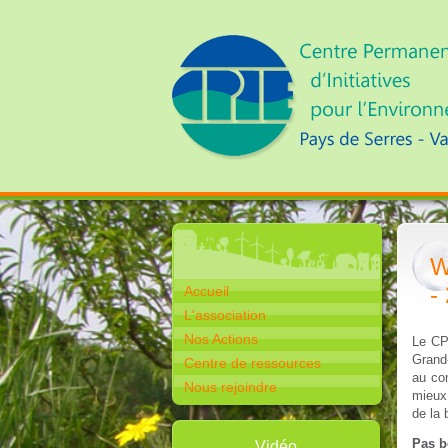
W
-
Accueil
L'association
Nos Actions
Le CP
Grand
Centre de ressources
au co
Nous rejoindre
mieux
de la 
Pas b
Vidéo