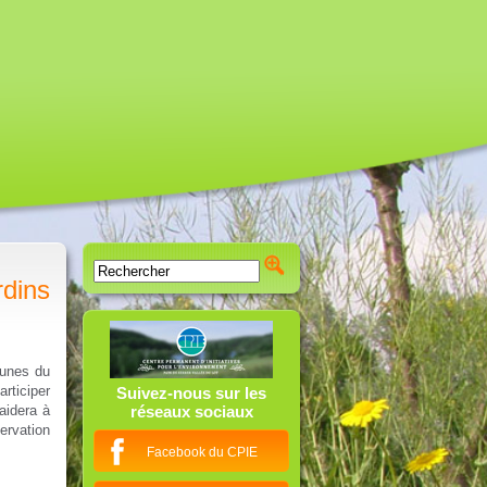
dins
munes du
articiper
Suivez-nous sur les
aidera à
réseaux sociaux
ervation
Facebook du CPIE