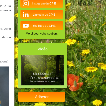
Instagram du CPIE
de à la
smises à
LinkedIn du CPIE
YouTube du CPIE
arc, zone
Merci pour votre soutien.
 afin de
Vidéo
ations)
Adhérer