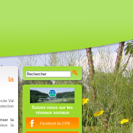
r la
ycée Val
otection
Suivez-nous sur les
réseaux sociaux
iser la
Facebook du CPIE
ieux la