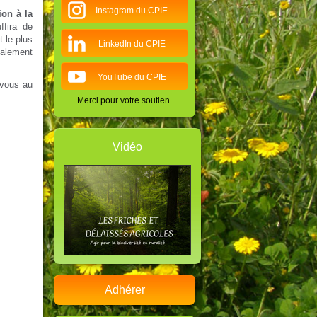
Instagram du CPIE
ion à la
ffira de
t le plus
LinkedIn du CPIE
inalement
YouTube du CPIE
-vous au
Merci pour votre soutien.
Vidéo
Adhérer