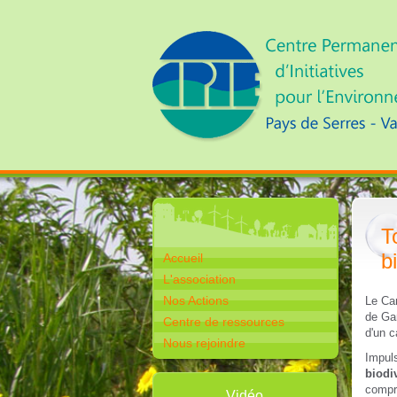
T
b
Accueil
L'association
Nos Actions
Le Car
de Gar
Centre de ressources
d'un c
Nous rejoindre
Impul
biodi
compre
Vidéo