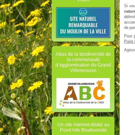
Si vou
natur
délimi
accuei
de par
Pour p
Point 
Agisso
Atlas de la biodiversité de
la communauté
d'agglomération du Grand
Villeneuvois
Un site internet dédié au
Point Info Biodiversité