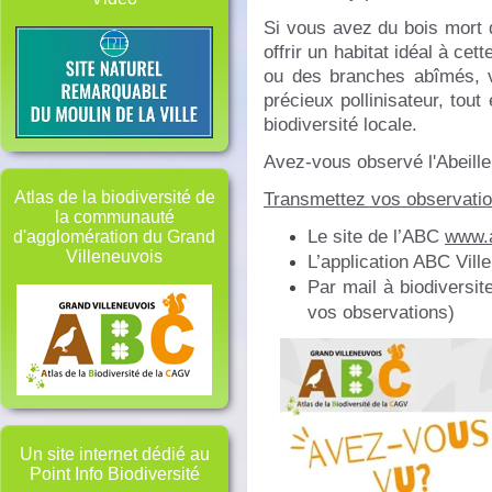
Si vous avez du bois mort 
offrir un habitat idéal à ce
ou des branches abîmés, v
précieux pollinisateur, tout 
biodiversité locale.
Avez-vous observé l'Abeill
Transmettez vos observatio
Atlas de la biodiversité de
la communauté
Le site de l’ABC
www.a
d'agglomération du Grand
Villeneuvois
L’application ABC Vill
Par mail à biodiversit
vos observations)
Un site internet dédié au
Point Info Biodiversité