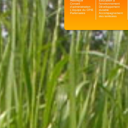
Historique
Education à
Conseil
l'environnement
d'administration
Développement
L'équipe du CPIE
durable
Partenaires
Accompagnement
des territoires