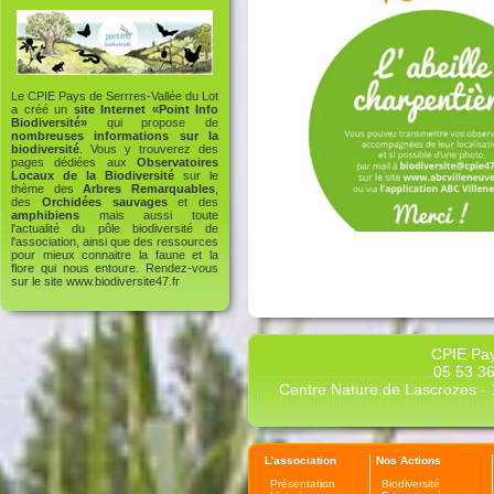
Le CPIE Pays de Serrres-Vallée du Lot
a créé un
site Internet «Point Info
Biodiversité»
qui propose de
nombreuses informations sur la
biodiversité
. Vous y trouverez des
pages dédiées aux
Observatoires
Locaux de la Biodiversité
sur le
thème des
Arbres Remarquables
,
des
Orchidées sauvages
et des
amphibiens
mais aussi toute
l'actualité du pôle biodiversité de
l'association, ainsi que des ressources
pour mieux connaitre la faune et la
flore qui nous entoure. Rendez-vous
sur le site
www.biodiversite47.fr
CPIE Pay
05 53 36
Centre Nature de Lascrozes - 1
L'association
Nos Actions
Présentation
Biodiversité