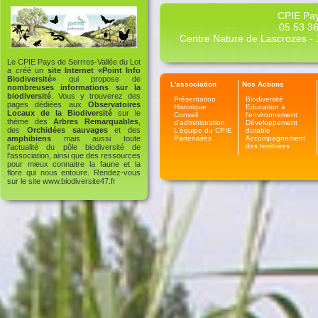
CPIE Pay
05 53 36
Centre Nature de Lascrozes - 1
Le CPIE Pays de Serrres-Vallée du Lot
a créé un
site Internet «Point Info
Biodiversité»
qui propose de
L'association
Nos Actions
nombreuses informations sur la
biodiversité
. Vous y trouverez des
Présentation
Biodiversité
pages dédiées aux
Observatoires
Historique
Education à
Locaux de la Biodiversité
sur le
Conseil
l'environnement
thème des
Arbres Remarquables
,
d'administration
Développement
des
Orchidées sauvages
et des
L'équipe du CPIE
durable
Partenaires
Accompagnement
amphibiens
mais aussi toute
des territoires
l'actualité du pôle biodiversité de
l'association, ainsi que des ressources
pour mieux connaitre la faune et la
flore qui nous entoure. Rendez-vous
sur le site
www.biodiversite47.fr