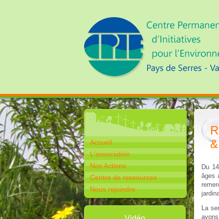
R
&
Accueil
L'association
Nos Actions
Du 14
âges 
Centre de ressources
remerc
Nous rejoindre
jardin
La se
avons 
Vidéo