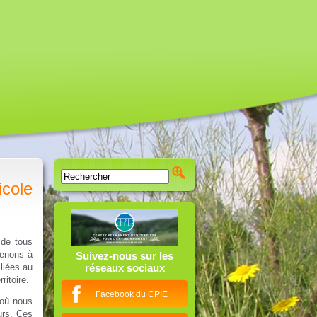
icole
 de tous
tenons à
Suivez-nous sur les
liées au
réseaux sociaux
ritoire.
Facebook du CPIE
 où nous
urs. Ces