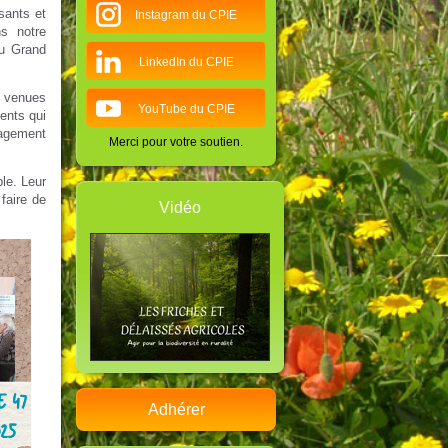
sants et
Instagram du CPIE
s notre
du Grand
LinkedIn du CPIE
t venues
YouTube du CPIE
ents qui
gagement
Merci pour votre soutien.
le. Leur
faire de
Vidéo
Adhérer