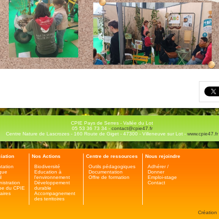
CPIE Pays de Serres - Vallée du Lot
05 53 36 73 34 -
contact@cpie47.fr
Centre Nature de Lascrozes - 160 Route de Giget - 47300 - Villeneuve sur Lot -
www.cpie47.fr
iation
Nos Actions
Centre de ressources
Nous rejoindre
tation
Biodiversité
Outils pédagogiques
Adhérer /
ique
Education à
Documentation
Donner
l
l'environnement
Offre de formation
Emploi-stage
nistration
Développement
Contact
pe du CPIE
durable
aires
Accompagnement
des territoires
Création 