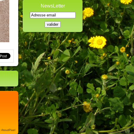
NewsLetter
: AtoutPixel