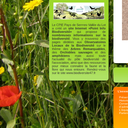
Le CPIE Pays de Serrres-Vallée du Lot
a créé un
site Internet «Point Info
Biodiversité»
qui propose de
nombreuses informations sur la
biodiversité
. Vous y trouverez des
pages dédiées aux
Observatoires
Locaux de la Biodiversité
sur le
thème des
Arbres Remarquables
,
des
Orchidées sauvages
et des
amphibiens
mais aussi toute
l'actualité du pôle biodiversité de
l'association, ainsi que des ressources
pour mieux connaitre la faune et la
flore qui nous entoure. Rendez-vous
sur le site
www.biodiversite47.fr
L'assoc
Présen
Histor
Consei
d'admi
L'équi
Parten