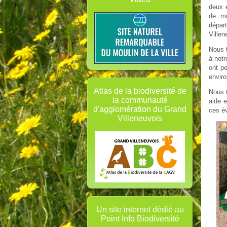
deux 
de mo
départ
Villen
Nous 
à notr
ont pe
envir
Atlas de la biodiversité de
Nous t
la communauté
aide e
d'agglomération du Grand
ces év
Villeneuvois
Un site internet dédié au
Point Info Biodiversité