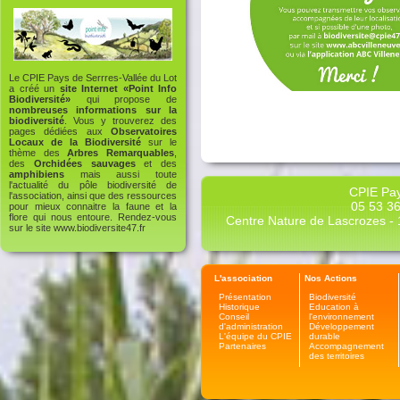
Le CPIE Pays de Serrres-Vallée du Lot
a créé un
site Internet «Point Info
Biodiversité»
qui propose de
nombreuses informations sur la
biodiversité
. Vous y trouverez des
pages dédiées aux
Observatoires
Locaux de la Biodiversité
sur le
thème des
Arbres Remarquables
,
des
Orchidées sauvages
et des
amphibiens
mais aussi toute
l'actualité du pôle biodiversité de
CPIE Pay
l'association, ainsi que des ressources
05 53 36
pour mieux connaitre la faune et la
flore qui nous entoure. Rendez-vous
Centre Nature de Lascrozes - 1
sur le site
www.biodiversite47.fr
L'association
Nos Actions
Présentation
Biodiversité
Historique
Education à
Conseil
l'environnement
d'administration
Développement
L'équipe du CPIE
durable
Partenaires
Accompagnement
des territoires