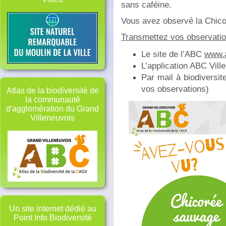
sans caféine.
Vous avez observé la Chic
Transmettez vos observatio
Le site de l’ABC
www.a
L’application ABC Vill
Par mail à biodiversit
vos observations)
Atlas de la biodiversité de
la communauté
d'agglomération du Grand
Villeneuvois
Un site internet dédié au
Point Info Biodiversité