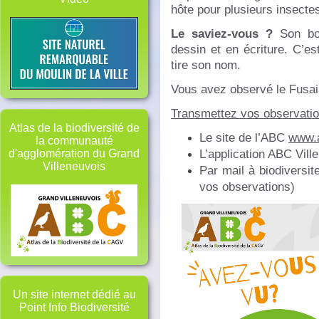
hôte pour plusieurs insecte
Le saviez-vous ?
Son bois
dessin et en écriture. C’es
tire son nom.
Vous avez observé le Fusai
Transmettez vos observatio
Atlas de la biodiversité de
Le site de l’ABC
www.a
la communauté
L’application ABC Vill
d'agglomération du Grand
Villeneuvois
Par mail à biodiversit
vos observations)
Un site internet dédié au
Point Info Biodiversité