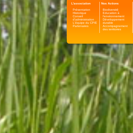
L'association
Nos Actions
Présentation
Biodiversité
Historique
Education à
Conseil
l'environnement
d'administration
Développement
L'équipe du CPIE
durable
Partenaires
Accompagnement
des territoires