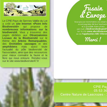
Le CPIE Pays de Serrres-Vallée du Lot
a créé un
site Internet «Point Info
Biodiversité»
qui propose de
nombreuses informations sur la
biodiversité
. Vous y trouverez des
pages dédiées aux
Observatoires
Locaux de la Biodiversité
sur le
thème des
Arbres Remarquables
,
des
Orchidées sauvages
et des
amphibiens
mais aussi toute
l'actualité du pôle biodiversité de
l'association, ainsi que des ressources
pour mieux connaitre la faune et la
flore qui nous entoure. Rendez-vous
sur le site
www.biodiversite47.fr
CPIE Pay
05 53 36
Centre Nature de Lascrozes - 1