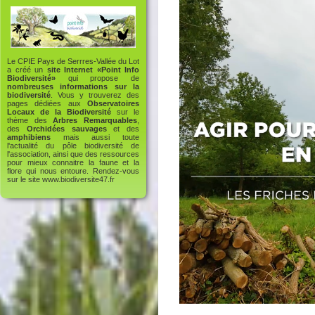
Le CPIE Pays de Serrres-Vallée du Lot
a créé un
site Internet «Point Info
Biodiversité»
qui propose de
nombreuses informations sur la
biodiversité
. Vous y trouverez des
pages dédiées aux
Observatoires
Locaux de la Biodiversité
sur le
thème des
Arbres Remarquables
,
des
Orchidées sauvages
et des
amphibiens
mais aussi toute
l'actualité du pôle biodiversité de
l'association, ainsi que des ressources
pour mieux connaitre la faune et la
flore qui nous entoure. Rendez-vous
sur le site
www.biodiversite47.fr