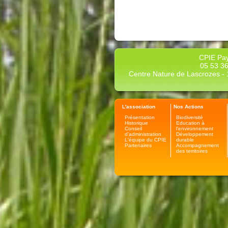
CPIE Pay
05 53 36
Centre Nature de Lascrozes - 1
L'association
Nos Actions
Présentation
Biodiversité
Historique
Education à
Conseil
l'environnement
d'administration
Développement
L'équipe du CPIE
durable
Partenaires
Accompagnement
des territoires