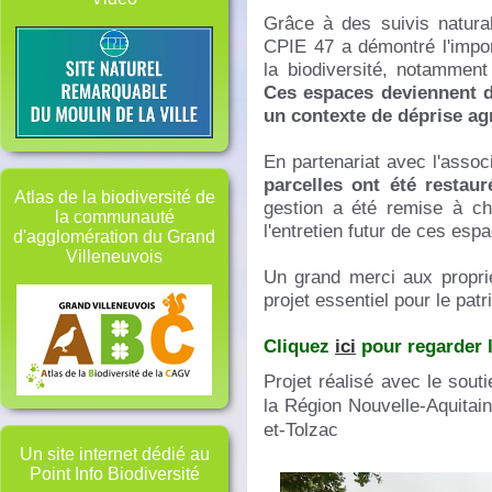
Grâce à des suivis natura
CPIE 47 a démontré l'impo
la biodiversité, notamment 
Ces espaces deviennent d
un contexte de déprise agr
En partenariat avec l'asso
parcelles ont été restaur
Atlas de la biodiversité de
gestion a été remise à ch
la communauté
l'entretien futur de ces esp
d'agglomération du Grand
Villeneuvois
Un grand merci aux proprié
projet essentiel pour le patr
Cliquez
ici
pour regarder l
Projet réalisé avec le souti
la Région Nouvelle-Aquita
et-Tolzac
Un site internet dédié au
Point Info Biodiversité