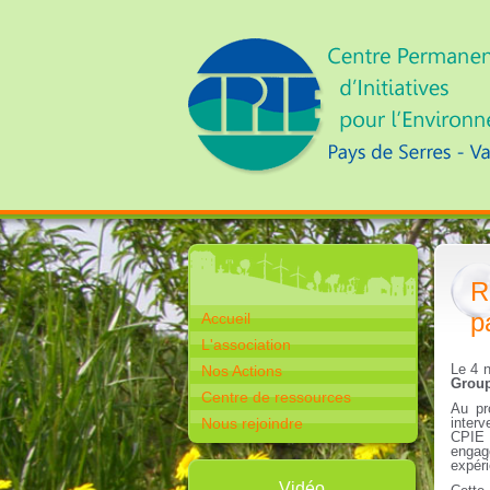
R
p
Accueil
L'association
Le 4 
Nos Actions
Groupe
Centre de ressources
Au pr
Nous rejoindre
inter
CPIE 4
engag
expéri
Vidéo