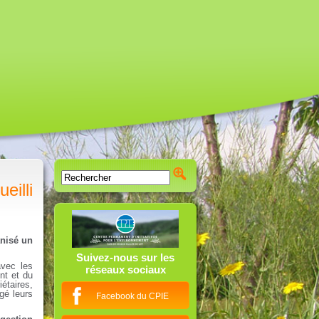
eilli
anisé un
Suivez-nous sur les
avec les
réseaux sociaux
nt et du
étaires,
gé leurs
Facebook du CPIE