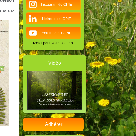
 gestion
Instagram du CPIE
s et aux
LinkedIn du CPIE
YouTube du CPIE
Merci pour votre soutien.
Vidéo
Adhérer