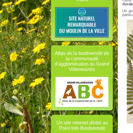
Cette 
durab
Un gra
partic
Atlas de la biodiversité de
la communauté
d'agglomération du Grand
Villeneuvois
Un site internet dédié au
Point Info Biodiversité