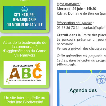
Infos pratiques
:
Mercredi 24 juin - 14h30
Rdv au Domaine de Bernou (park
Réservation obligatoire
:
05 53 36 73 34 - contact@cpie4
Gratuit dans la limite des plac
Le parcours présente un peu d
Atlas de la biodiversité de
nécessaire.
la communauté
Pensez à prévoir des chaussure
d'agglomération du Grand
Villeneuvois
Cette animation est proposée pa
Cèdres, dans le cadre du progr
Villeneuvois.
Un site internet dédié au
Point Info Biodiversité