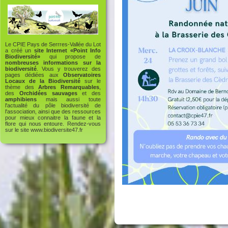
Le CPIE Pays de Serrres-Vallée du Lot
a créé un
site Internet «Point Info
Biodiversité»
qui propose de
nombreuses informations sur la
biodiversité
. Vous y trouverez des
pages dédiées aux
Observatoires
Locaux de la Biodiversité
sur le
thème des
Arbres Remarquables
,
des
Orchidées sauvages
et des
amphibiens
mais aussi toute
l'actualité du pôle biodiversité de
l'association, ainsi que des ressources
pour mieux connaitre la faune et la
flore qui nous entoure. Rendez-vous
sur le site
www.biodiversite47.fr