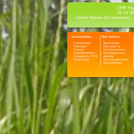
CPIE Pay
05 53 36
Centre Nature de Lascrozes - 1
L'association
Nos Actions
Présentation
Biodiversité
Historique
Education à
Conseil
l'environnement
d'administration
Développement
L'équipe du CPIE
durable
Partenaires
Accompagnement
des territoires