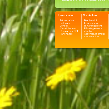
L'association
Nos Actions
Présentation
Biodiversité
Historique
Education à
Conseil
l'environnement
d'administration
Développement
L'équipe du CPIE
durable
Partenaires
Accompagnement
des territoires