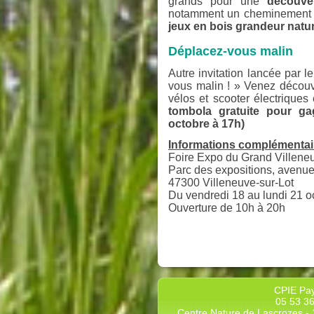
grands pour une
découvert
notamment un cheminement na
jeux en bois grandeur natur
Déplacez-vous malin
Autre invitation lancée par l
vous malin ! » Venez découvr
vélos et scooter électriques 
tombola gratuite pour ga
octobre à 17h)
Informations complémentair
Foire Expo du Grand Villene
Parc des expositions, avenu
47300 Villeneuve-sur-Lot
Du vendredi 18 au lundi 21 o
Ouverture de 10h à 20h
CPIE Pay
05 53 36
Centre Nature de Lascrozes - 1