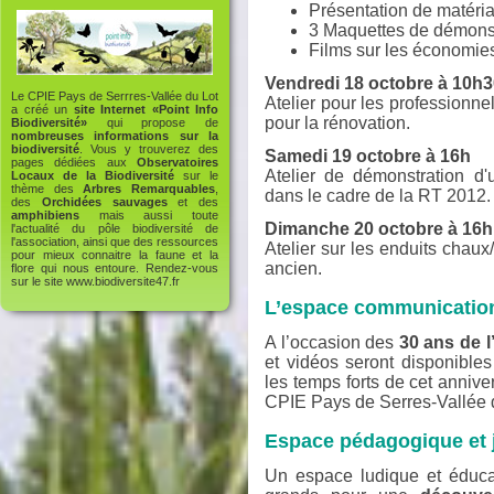
Présentation de matéria
3 Maquettes de démonst
Films sur les économie
Vendredi 18 octobre à 10h3
Le CPIE Pays de Serrres-Vallée du Lot
Atelier pour les professionne
a créé un
site Internet «Point Info
pour la rénovation.
Biodiversité»
qui propose de
nombreuses informations sur la
biodiversité
. Vous y trouverez des
Samedi 19 octobre à 16h
pages dédiées aux
Observatoires
Atelier de démonstration d'u
Locaux de la Biodiversité
sur le
thème des
Arbres Remarquables
,
dans le cadre de la RT 2012.
des
Orchidées sauvages
et des
amphibiens
mais aussi toute
Dimanche 20 octobre à 16h
l'actualité du pôle biodiversité de
l'association, ainsi que des ressources
Atelier sur les enduits chaux
pour mieux connaitre la faune et la
ancien.
flore qui nous entoure. Rendez-vous
sur le site
www.biodiversite47.fr
L’espace communicatio
A l’occasion des
30 ans de 
et vidéos seront disponible
les temps forts de cet annive
CPIE Pays de Serres-Vallée 
Espace pédagogique et
Un espace ludique et éducati