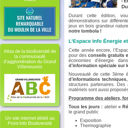
l’
E
Du
Durant cette édition, vo
démonstrations sur différen
jeux en bois grandeur natu
notre tombola !
L’Espace Info Énergie e
Cette année encore, l’Espac
Atlas de la biodiversité de
pour des
conseils gratuits 
la communauté
économies d'énergie dans
d'agglomération du Grand
d’information spéciale sur l
Villeneuvois
Nouveauté de cette 3ème é
d’informations techniques,
structures partenaires. Des
matériels sont aussi proposés
Programme des ateliers, fo
Tous les jours :
atelier
« Ré
le grand public
Un site internet dédié au
Exposition
Point Info Biodiversité
Thermographie