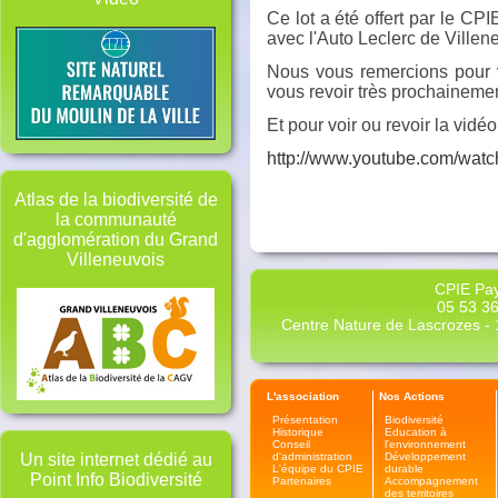
Ce lot a été offert par le CP
avec l'Auto Leclerc de Villen
Nous vous remercions pour v
vous revoir très prochainement
Et pour voir ou revoir la vidéo 
http://www.youtube.com/wa
Atlas de la biodiversité de
la communauté
d'agglomération du Grand
Villeneuvois
CPIE Pay
05 53 36
Centre Nature de Lascrozes - 1
L'association
Nos Actions
Présentation
Biodiversité
Historique
Education à
Conseil
l'environnement
d'administration
Développement
Un site internet dédié au
L'équipe du CPIE
durable
Point Info Biodiversité
Partenaires
Accompagnement
des territoires