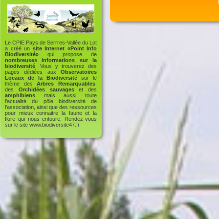
Le CPIE Pays de Serrres-Vallée du Lot
a créé un
site Internet «Point Info
Biodiversité»
qui propose de
nombreuses informations sur la
biodiversité
. Vous y trouverez des
pages dédiées aux
Observatoires
Locaux de la Biodiversité
sur le
thème des
Arbres Remarquables
,
des
Orchidées sauvages
et des
amphibiens
mais aussi toute
l'actualité du pôle biodiversité de
l'association, ainsi que des ressources
pour mieux connaitre la faune et la
flore qui nous entoure. Rendez-vous
sur le site
www.biodiversite47.fr