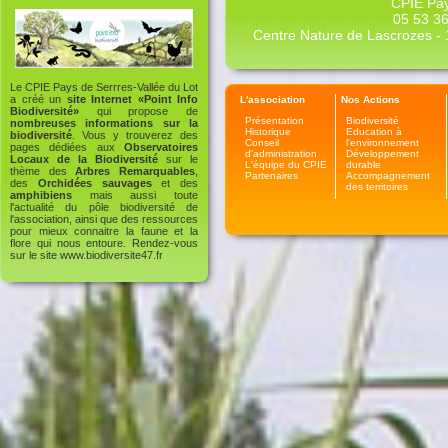
CPIE Pay
05 53 36
Centre Nature de Lascrozes - 1
Le CPIE Pays de Serrres-Vallée du Lot
a créé un
site Internet «Point Info
L'association
Nos Actions
Biodiversité»
qui propose de
Présentation
Biodiversité
nombreuses informations sur la
Historique
Education à
biodiversité
. Vous y trouverez des
Conseil
l'environnement
pages dédiées aux
Observatoires
d'administration
Développement
Locaux de la Biodiversité
sur le
L'équipe du CPIE
durable
thème des
Arbres Remarquables
,
Partenaires
Accompagnement
des
Orchidées sauvages
et des
des territoires
amphibiens
mais aussi toute
l'actualité du pôle biodiversité de
l'association, ainsi que des ressources
pour mieux connaitre la faune et la
flore qui nous entoure. Rendez-vous
sur le site
www.biodiversite47.fr