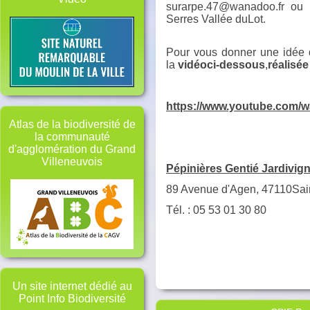
surarpe.47@wanadoo.fr ou
Serres Vallée duLot.
Pour vous donner une idée 
la
vidéoci-dessous
,
réalisé
https://www.youtube.com/
Atlas de la biodiversité de
la communauté
d'agglomération du Grand
Villeneuvois
Pépinières Gentié Jardivign
89 Avenue d'Agen, 47110Saint
Tél. : 05 53 01 30 80
Un site internet dédié au
Point Info Biodiversité