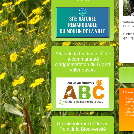
cascad
notre 
Cette 
en Fra
Atlas de la biodiversité de
la communauté
d'agglomération du Grand
Villeneuvois
L'assoc
Présen
Histor
Consei
d'admi
L'équi
Parten
Un site internet dédié au
Point Info Biodiversité