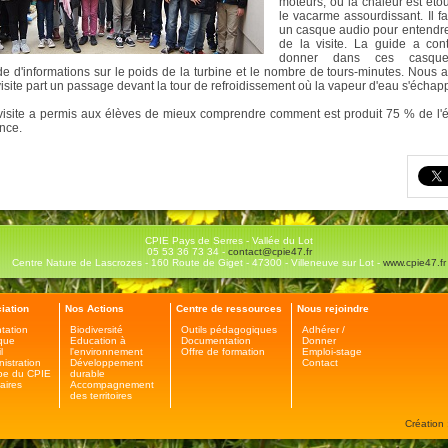
moteurs, où la chaleur est étou
le vacarme assourdissant. Il fa
un casque audio pour entendre
de la visite. La guide a con
donner dans ces casque
e d'informations sur le poids de la turbine et le nombre de tours-minutes. Nous a
visite part un passage devant la tour de refroidissement où la vapeur d'eau s'échapp
visite a permis aux élèves de mieux comprendre comment est produit 75 % de l'él
nce.
CPIE Pays de Serres - Vallée du Lot
05 53 36 73 34 -
contact@cpie47.fr
Centre Nature de Lascrozes - 160 Route de Giget - 47300 - Villeneuve sur Lot -
www.cpie47.fr
iation
Nos Actions
Centre de ressources
Nous rejoindre
tation
Biodiversité
Outils pédagogiques
Adhérer /
ique
Education à
Documentation
Donner
l
l'environnement
Offre de formation
Emploi-stage
nistration
Développement
Contact
pe du CPIE
durable
aires
Accompagnement
des territoires
Création 