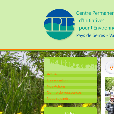
V
Accueil
L'association
Nos Actions
Centre de ressources
Nous rejoindre
Vidéo