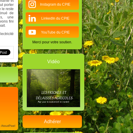
ffante et
Instagram du CPIE
ut porter
 le reste
tinué de
s, une
LinkedIn du CPIE
vons fini
ait.
YouTube du CPIE
ectricité
Merci pour votre soutien.
Vidéo
Adhérer
: AtoutPixel