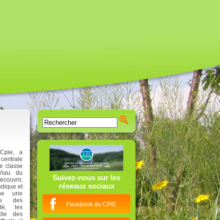
Cpie, a
centrale
e classe
Viau du
Suivez-nous sur les
couvrir,
réseaux sociaux
udique et
che une
rès des
Facebook du CPIE
té, les
alle des