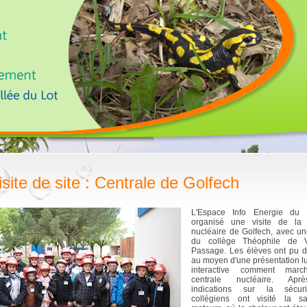
isite de site : Centrale de Golfech
L'Espace Info Energie du 
organisé une visite de la 
nucléaire de Golfech, avec un
du collège Théophile de 
Passage. Les élèves ont pu dé
au moyen d'une présentation l
interactive comment mar
centrale nucléaire. Ap
indications sur la sécuri
collégiens ont visité la s