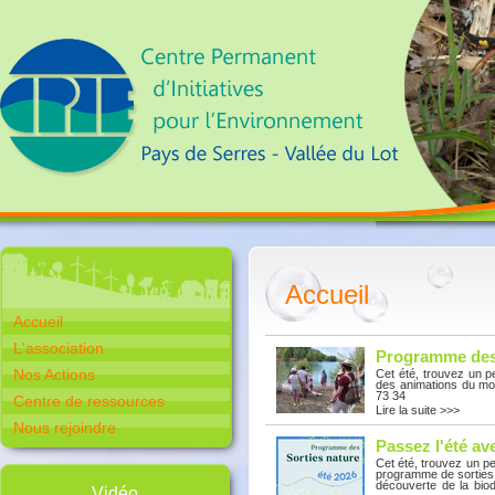
Accueil
Accueil
L'association
Programme des 
Nos Actions
Cet été, trouvez un 
des animations du moi
73 34
Centre de ressources
Lire la suite >>>
Nous rejoindre
Passez l'été av
Cet été, trouvez un p
programme de sorties n
découverte de la biodi
Vidéo