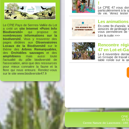
des expositions de Vi
!
05 53 36 73 34
Le CPIE 47 vous donn
particulièrement à la
de vie. Venez tester
gestion sobre de la re
Lire la suite >>>
votre échelle dans vo
Les animations
l’équipe du CPIE 47 v
un mode de vie plus 
Le CPIE Pays de Serrres-Vallée du Lot
En cette fin d'année,
jardin. Favoriser un
a créé un
site Internet «Point Info
astuces de jardinage e
écologique favorisent
vous permettront de 
Biodiversité»
qui propose de
nous :- Du vendred
repos.Les animation
Lire la suite >>>
nombreuses informations sur la
expositions de Villene
Croisière à deux voi
biodiversité
. Vous y trouverez des
d'Histoire Samedi 18
pages dédiées aux
Observatoires
balade nature et ate
Rencontre régi
Locaux de la Biodiversité
sur le
Samedi 18 octobre à 
novembre à 10h - Bia
47 en Lot-et-G
thème des
Arbres Remarquables
,
Villeneuve-sur-Lot L
des
Orchidées sauvages
et des
Le 4 novembre dernie
on se dépêc'Haie ? Ins
amphibiens
mais aussi toute
un Groupe de travail 
mail à contact@cpie47
l'actualité du pôle biodiversité de
table ronde sur la g
Conseil départemental
l'association, ainsi que des ressources
Lire la suite >>>
journée s'est terminée
pour mieux connaitre la faune et la
depuis plus de 30 an
flore qui nous entoure. Rendez-vous
expériences de terrain
sur le site
www.biodiversite47.fr
partagé pour une gest
à la mairie de Bajamon
pour leurs contribution
CPIE 
05 53
Centre Nature de Lascrozes - 160 