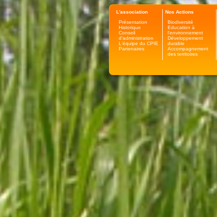
L'association
Nos Actions
Présentation
Biodiversité
Historique
Education à
Conseil
l'environnement
d'administration
Développement
L'équipe du CPIE
durable
Partenaires
Accompagnement
des territoires